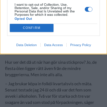
I want to opt-out of Collection, Use,
Retention, Sale, and/or Sharing of my
Personal Data that Is Unrelated with the
Purposes for which it was collected.
Opted Out
CONFIRM
Data Deletion
Data Access
Privacy Policy
Hur ser det då ut när han gör sina stickprov? Jo, de
flesta ölen ligger rätt även från de mindre
bryggerierna. Men inte alls alla.
– Jag brukar köpa in folköl kvartalsvis och mäta.
Senast testade jag 24 öl och då var det fem som
avvek i alkoholen. Två var för starka och tre var
svagare än vad som stod på förpackningen, säger