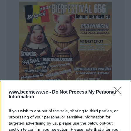
www.beernews.se -
Do Not Process My Personal
Information
Dessutom mäts de bäst säljande ölen
If you wish to opt-out of the sale, sharing to third parties, or
återkommande och där stämmer alkoholhalten i
processing of your personal or sensitive information for
targeted advertising by us, please use the below opt-out
princip alltid.
section to confirm your selection. Please note that after your