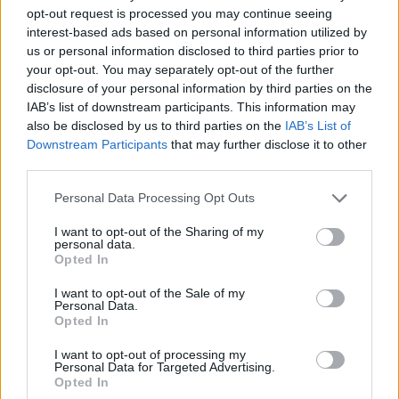
– De stora bryggerierna har sin egen avancerade
opt-out request is processed you may continue seeing
interest-based ads based on personal information utilized by
utrustning och har koll på det.
us or personal information disclosed to third parties prior to
Men det görs också stickprov av lågalkoholöl.
your opt-out. You may separately opt-out of the further
disclosure of your personal information by third parties on the
Landeman ser det som ett kvalitetsarbete.
IAB’s list of downstream participants. This information may
also be disclosed by us to third parties on the
IAB’s List of
– Det kan få konsekvenser för konsumenten om man
Downstream Participants
that may further disclose it to other
inte kan lita på det som står på förpackningen. Det
third parties.
kan bli ödesdigert om någon tror att det dricks
Personal Data Processing Opt Outs
alkoholfri öl och kör bil om det visar sig att det inte
stämmer. Det finns också en risk för ökad kontroll av
I want to opt-out of the Sharing of my
personal data.
myndigheter om det här inte sköts bra, säger han.
Opted In
I want to opt-out of the Sale of my
Personal Data.
Opted In
I want to opt-out of processing my
Personal Data for Targeted Advertising.
Opted In