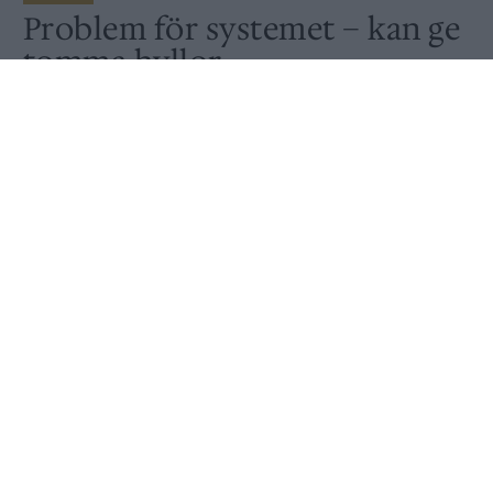
Problem för systemet – kan ge
tomma hyllor
Av
Peter Lindh
Publicerat
2022-06-15
NYHET