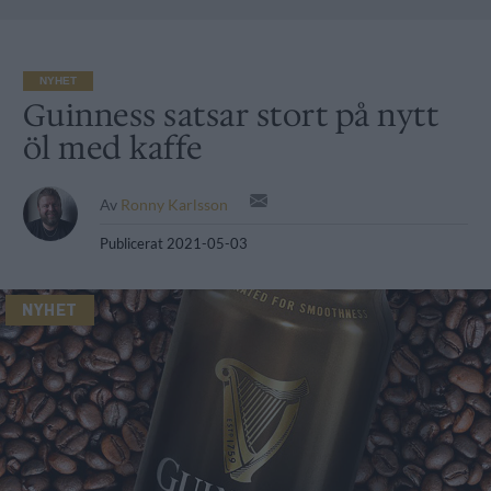
NYHET
Guinness satsar stort på nytt
öl med kaffe
Av
Ronny Karlsson
Publicerat
2021-05-03
NYHET