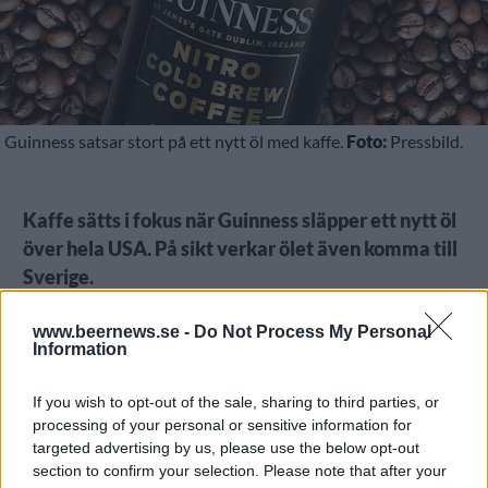
Guinness satsar stort på ett nytt öl med kaffe.
Foto:
Pressbild.
Kaffe sätts i fokus när Guinness släpper ett nytt öl
över hela USA. På sikt verkar ölet även komma till
Sverige.
Det är Guinness Nitro Cold Brew Coffee som nu ska
www.beernews.se -
Do Not Process My Personal
lanseras stort i USA. Ölet släpptes i liten skala under
Information
mars månad och försäljningen har gått så bra att
man nu skruvar upp distributionen rejält.
If you wish to opt-out of the sale, sharing to third parties, or
processing of your personal or sensitive information for
targeted advertising by us, please use the below opt-out
section to confirm your selection. Please note that after your