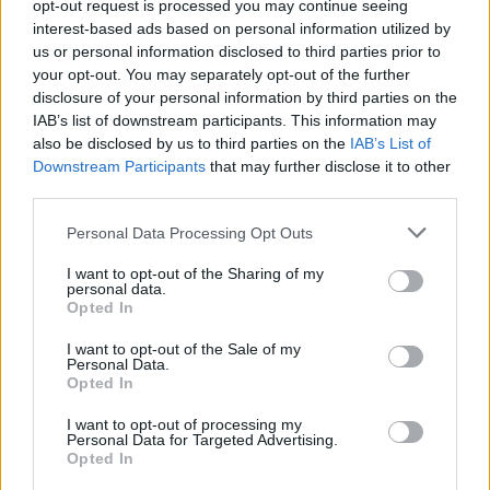
opt-out request is processed you may continue seeing
interest-based ads based on personal information utilized by
us or personal information disclosed to third parties prior to
your opt-out. You may separately opt-out of the further
disclosure of your personal information by third parties on the
IAB’s list of downstream participants. This information may
also be disclosed by us to third parties on the
IAB’s List of
Downstream Participants
that may further disclose it to other
third parties.
Personal Data Processing Opt Outs
I want to opt-out of the Sharing of my
personal data.
Opted In
I want to opt-out of the Sale of my
Personal Data.
Ölet är på fyra procent och man hoppas kunna locka
Opted In
såväl öldrickare som de personer som väljer kalla
I want to opt-out of processing my
kaffedrycker i vanliga fall.
Personal Data for Targeted Advertising.
Opted In
Ölet bryggs i Dublin, Irland, men det är så här långt