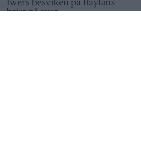
Iwers besviken på Baylans
brist på svar
Av
Ronny Karlsson
Publicerat
2021-05-03
NYHET