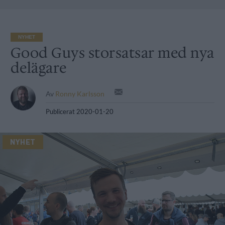
NYHET
Good Guys storsatsar med nya
delägare
Av
Ronny Karlsson
Publicerat
2020-01-20
NYHET