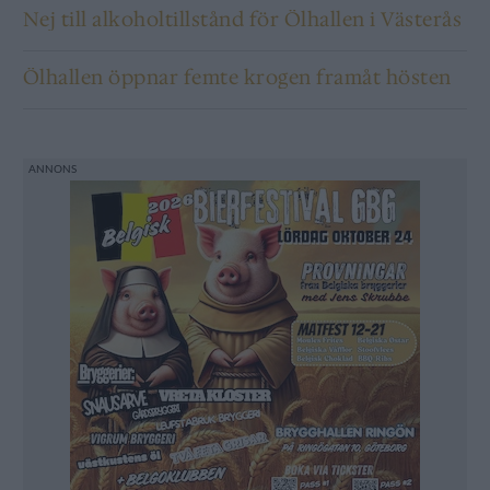
Nej till alkoholtillstånd för Ölhallen i Västerås
Ölhallen öppnar femte krogen framåt hösten