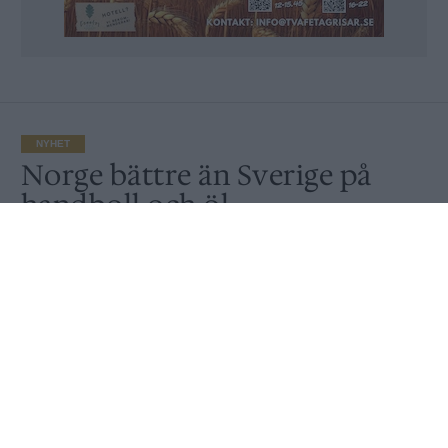
NYHET
Norge bättre än Sverige på
handboll och öl
Av
Ronny Karlsson
Publicerat
2020-01-20
NYHET