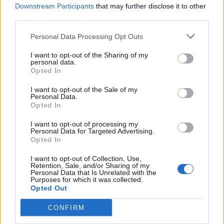
på att utveckla
konceptet med Ölhallen
och satsa i
Downstream Participants
that may further disclose it to other
totalt 16 svenska städer. Nu ger han sig in i
third parties.
bryggeribranschen också tillsammans med Mark
Personal Data Processing Opt Outs
Pulman från Ölhallen i Karlstad samt Örebrokillen
Daniel Ivarsson.
I want to opt-out of the Sharing of my
personal data.
Opted In
Den stora satsningen blir ett nytt bryggverk.
I want to opt-out of the Sale of my
– Vi ska satsa på ett mer automatiserat bryggverk
Personal Data.
Opted In
och ha utrustning så att vi kan brygga uppemot
900 000 liter öl per år, säger Nordh.
I want to opt-out of processing my
Personal Data for Targeted Advertising.
Bryggeriets grundare Daniel Haag Wicksell blir kvar
Opted In
i satsningen och är även i fortsättningen en av
I want to opt-out of Collection, Use,
delägarna.
Retention, Sale, and/or Sharing of my
Personal Data that Is Unrelated with the
Purposes for which it was collected.
Opted Out
CONFIRM