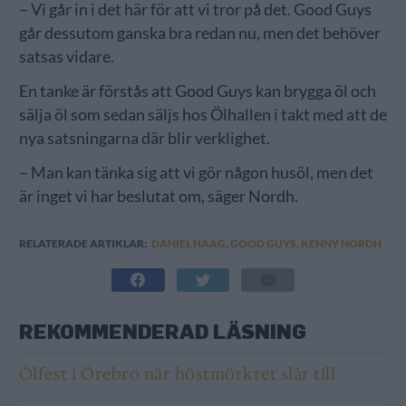
– Vi går in i det här för att vi tror på det. Good Guys
går dessutom ganska bra redan nu, men det behöver
satsas vidare.
En tanke är förstås att Good Guys kan brygga öl och
sälja öl som sedan säljs hos Ölhallen i takt med att de
nya satsningarna där blir verklighet.
– Man kan tänka sig att vi gör någon husöl, men det
är inget vi har beslutat om, säger Nordh.
RELATERADE ARTIKLAR:
DANIEL HAAG
,
GOOD GUYS
,
KENNY NORDH
REKOMMENDERAD LÄSNING
Ölfest i Örebro när höstmörkret slår till