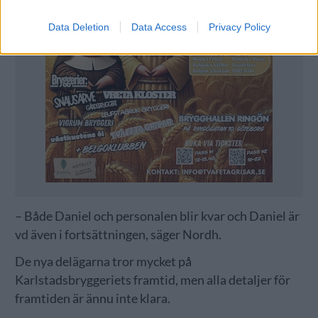
Data Deletion
Data Access
Privacy Policy
– Både Daniel och personalen blir kvar och Daniel är
vd även i fortsättningen, säger Nordh.
De nya delägarna tror mycket på
Karlstadsbryggeriets framtid, men alla detaljer för
framtiden är ännu inte klara.