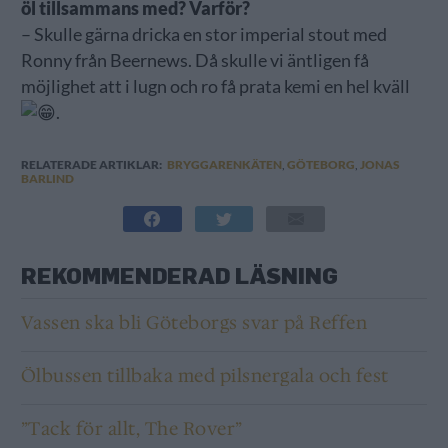
öl tillsammans med? Varför?
– Skulle gärna dricka en stor imperial stout med
Ronny från Beernews. Då skulle vi äntligen få
möjlighet att i lugn och ro få prata kemi en hel kväll
.
RELATERADE ARTIKLAR:
BRYGGARENKÄTEN
,
GÖTEBORG
,
JONAS
BARLIND
REKOMMENDERAD LÄSNING
Vassen ska bli Göteborgs svar på Reffen
Ölbussen tillbaka med pilsnergala och fest
”Tack för allt, The Rover”