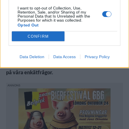
I want to opt-out of Collection, Use,
Retention, Sale, and/or Sharing of my
Personal Data that Is Unrelated with the
Purposes for which it was collected.
Opted Out
Jonas Barlind uppskattar den livskvalitet som han får av
bryggaryrket.
Foto:
Peter Lindh.
CONFIRM
Data Deletion
Data Access
Privacy Policy
Livskvalitet. Det är vad Jonas Barlind uppskattar
med med att vara bryggare. Här är alla hans svar
på våra enkätfrågor.