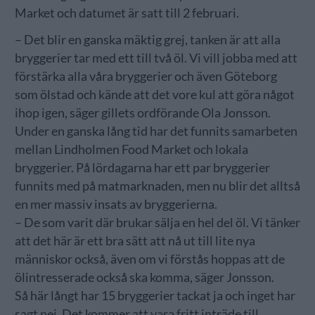
Market och datumet är satt till 2 februari.
– Det blir en ganska mäktig grej, tanken är att alla
bryggerier tar med ett till två öl. Vi vill jobba med att
förstärka alla våra bryggerier och även Göteborg
som ölstad och kände att det vore kul att göra något
ihop igen, säger gillets ordförande Ola Jonsson.
Under en ganska lång tid har det funnits samarbeten
mellan Lindholmen Food Market och lokala
bryggerier. På lördagarna har ett par bryggerier
funnits med på matmarknaden, men nu blir det alltså
en mer massiv insats av bryggerierna.
– De som varit där brukar sälja en hel del öl. Vi tänker
att det här är ett bra sätt att nå ut till lite nya
människor också, även om vi förstås hoppas att de
ölintresserade också ska komma, säger Jonsson.
Så här långt har 15 bryggerier tackat ja och inget har
sagt nej. Det kommer att vara fritt inträde till