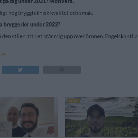
 på dig under 2021? Motivera.
digt hög bryggteknisk kvalitet och smak.
ska bryggerier under 2022?
å den stilen att det står mig upp över öronen. Engelska stila
HUS
NYHET