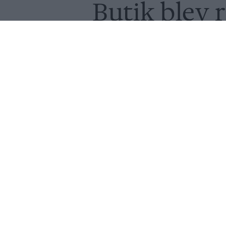
Butik blev 
Kristians b
Av
Peter Lindh
Publicerat
2021-12-30
NYHET