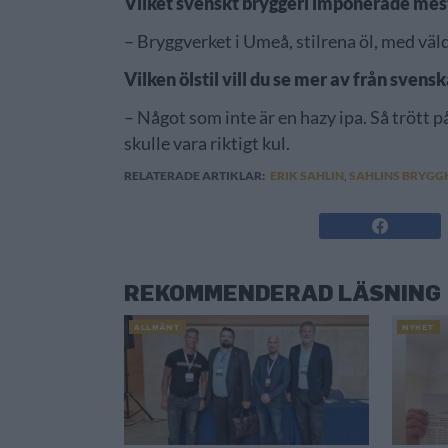
Vilket svenskt bryggeri imponerade mest
– Bryggverket i Umeå, stilrena öl, med väl
Vilken ölstil vill du se mer av från sven
– Något som inte är en hazy ipa. Så trött p
skulle vara riktigt kul.
RELATERADE ARTIKLAR:
ERIK SAHLIN
,
SAHLINS BRYGG
REKOMMENDERAD LÄSNING
ALLMÄNT
NYHET