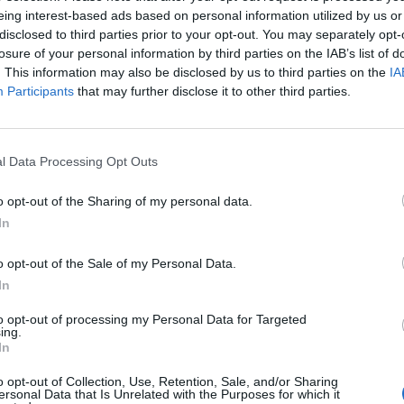
eing interest-based ads based on personal information utilized by us or
disclosed to third parties prior to your opt-out. You may separately opt-
losure of your personal information by third parties on the IAB’s list of
. This information may also be disclosed by us to third parties on the
IA
Participants
that may further disclose it to other third parties.
l Data Processing Opt Outs
o opt-out of the Sharing of my personal data.
 möjliga olika slag trots en del motgångar. Sen är jag jävligt
In
20 centiliters flaska med kronkork, inte nog med att den ble
o opt-out of the Sale of my Personal Data.
tt helt nytt format för glögg på den svenska marknaden. V
In
hercertifierade. Det är en milstolpe i svensk
to opt-out of processing my Personal Data for Targeted
ing.
In
ggeri?
o opt-out of Collection, Use, Retention, Sale, and/or Sharing
t jag lagt minst en månads total arbetstid med att skruva
ersonal Data that Is Unrelated with the Purposes for which it