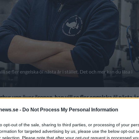
l se fler engelska öl nästa år i stället. Det och mer kan du läsa i
hus upp över öronen, han vill se fler engelska öl nästa år 
nkätsvar.
news.se -
Do Not Process My Personal Information
eri?
to opt-out of the sale, sharing to third parties, or processing of your per
formation for targeted advertising by us, please use the below opt-out s
r selection. Please note that after your opt-out request is processed y