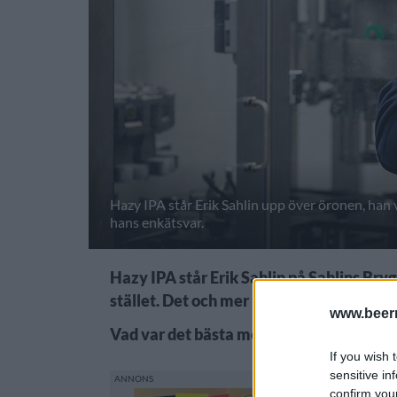
Hazy IPA står Erik Sahlin upp över öronen, han vil
hans enkätsvar.
Hazy IPA står Erik Sahlin på Sahlins Brygg
stället. Det och mer kan du läsa i hans e
www.beer
Vad var det bästa med 2021 på ditt brygg
If you wish 
sensitive in
confirm you