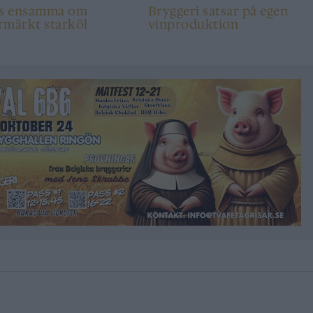
ns ensamma om
Bryggeri satsar på egen
rmärkt starköl
vinproduktion