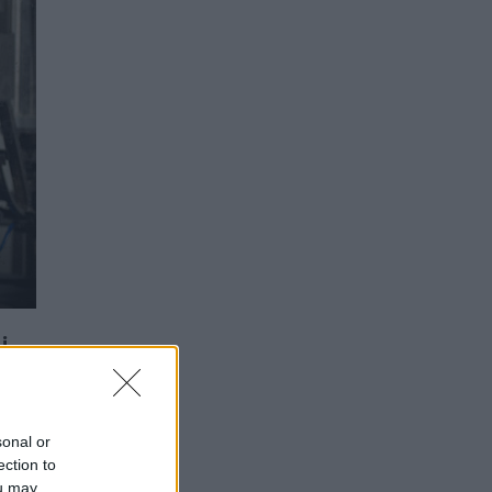
i
sonal or
ection to
ou may