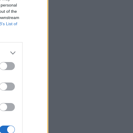
 personal
out of the
 downstream
B’s List of
v
i