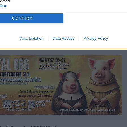
och försäljning, man tappar geisten också.
lected.
Out
 betyda för er?
CONFIRM
n redan har ca 30 000 besökare per år. Att få
r mig ett upplägg att man kör guidade turer flera gånger
Data Deletion
Data Access
Privacy Policy