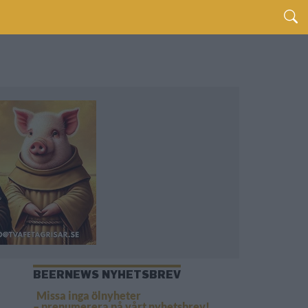
BEERNEWS NYHETSBREV
Missa inga ölnyheter
– prenumerera på vårt nyhetsbrev!