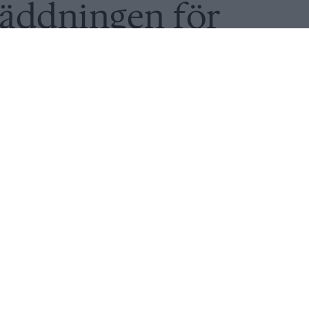
räddningen för
ryggeri