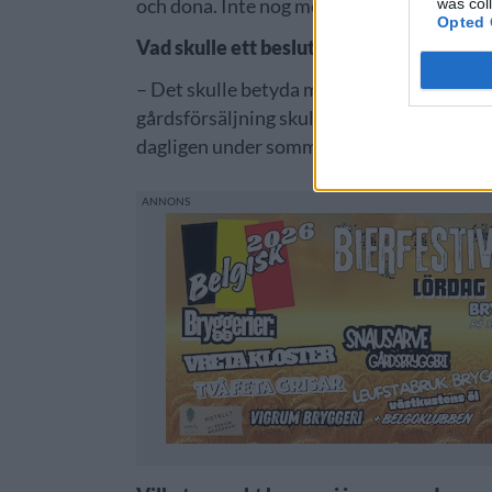
och dona. Inte nog med att man tappar tid 
was col
Opted 
Vad skulle ett beslut om gårdsförsäljning
– Det skulle betyda mycket, då vi på gårde
gårdsförsäljning skulle vara enormt. Tänke
dagligen under sommaren.