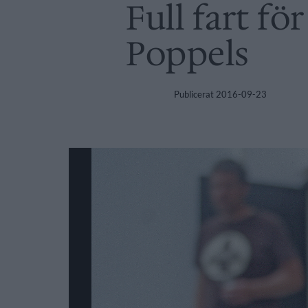
Full fart f
Poppels
Publicerat
2016-09-23