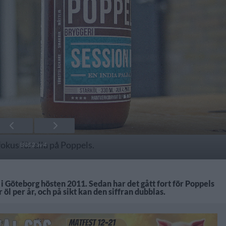
 fokus för alla på Poppels.
Bild 2 av 4
 i Göteborg hösten 2011. Sedan har det gått fort för Poppels
 öl per år, och på sikt kan den siffran dubblas.