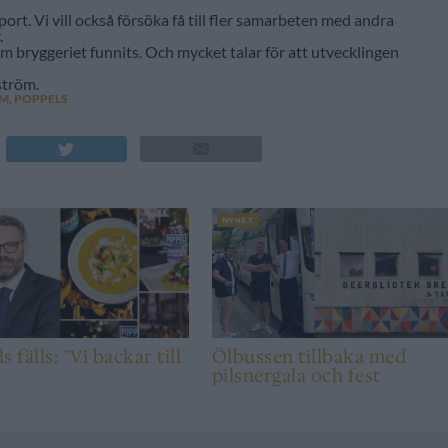
ort. Vi vill också försöka få till fler samarbeten med andra
.
om bryggeriet funnits. Och mycket talar för att utvecklingen
ström.
ÖM
,
POPPELS
NYHET
 fälls: ”Vi backar till
Ölbussen tillbaka med
pilsnergala och fest