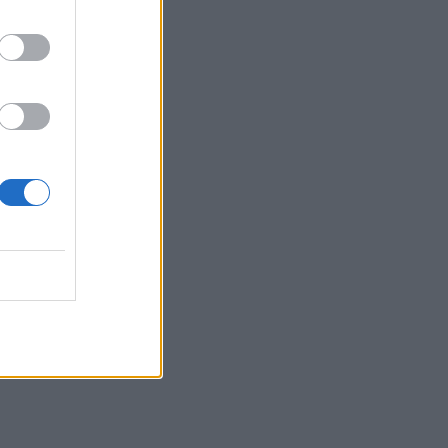
å
t
å