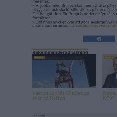
mersmak.
– Vi jobbar med Brill och kommer att titta på exp
bryggerier och ska försöka åka ut på fler mässor
Det har gått fort för Poppels under de fyra år s
fortsätter.
– Det finns mycket kvar att göra, avslutar Wahl
RELATERADE ARTIKLAR:
GÖTEBORG
,
MATS WAHLSTR
Rekommenderad läsning
NYHET
NYHET
Vassen ska bli Göteborgs
Poppels
svar på Reffen
1979”