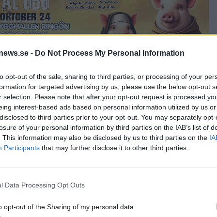
news.se -
Do Not Process My Personal Information
to opt-out of the sale, sharing to third parties, or processing of your per
formation for targeted advertising by us, please use the below opt-out s
r selection. Please note that after your opt-out request is processed y
bitter. De ölen blev snabbt en viktig del i deras grundutbud.
eing interest-based ads based on personal information utilized by us or
å folk att upptäcka öl. Vi är alla fascinerade av öl och vill att många
disclosed to third parties prior to your opt-out. You may separately opt-
losure of your personal information by third parties on the IAB’s list of
är där som Lycke Bryggeri håller till i dag. För cirka 18 månader
t för Poppels. I dag har man en imponerande uppställning där:
. This information may also be disclosed by us to third parties on the
IA
Participants
that may further disclose it to other third parties.
l Data Processing Opt Outs
o opt-out of the Sharing of my personal data.