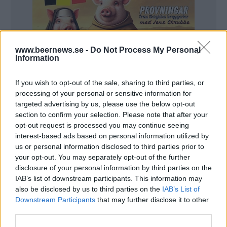
www.beernews.se -
Do Not Process My Personal
Information
If you wish to opt-out of the sale, sharing to third parties, or
processing of your personal or sensitive information for
targeted advertising by us, please use the below opt-out
section to confirm your selection. Please note that after your
opt-out request is processed you may continue seeing
interest-based ads based on personal information utilized by
us or personal information disclosed to third parties prior to
Inspektören upptäckte flera brister, både vad gäller
your opt-out. You may separately opt-out of the further
hygien och hantering av mat och dryck.
disclosure of your personal information by third parties on the
IAB’s list of downstream participants. This information may
– Vi har ingen cateringfirma likt många andra
also be disclosed by us to third parties on the
IAB’s List of
klubbar. Istället är det spelare från våra ungdomslag
Downstream Participants
that may further disclose it to other
third parties.
tillsammans med föräldrar och ledare som står där,
säger klubbchefen Lars Weman till Nerikes