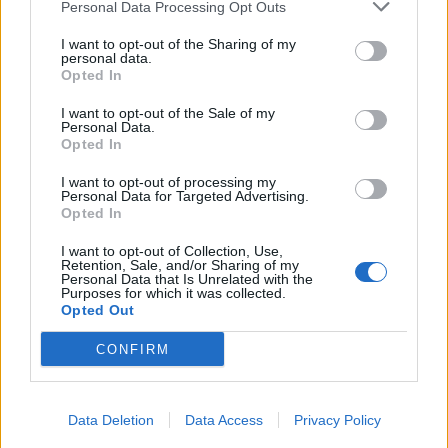
Personal Data Processing Opt Outs
Allehanda
.
I want to opt-out of the Sharing of my
personal data.
Vad inspektören bland annat upptäckte var att
Opted In
potatissallad och kylkonserver med korv stod
framme, medan kylen var fylld med öl i stället.
I want to opt-out of the Sale of my
Personal Data.
Opted In
Dessutom ska personalen fått instruktioner om att
konserver inte fick ta förvaras i kylen, eftersom den
I want to opt-out of processing my
Personal Data for Targeted Advertising.
skulle bara vara för dryck.
Opted In
– Vi brukar ha ytterligare ett kylskåp i kiosken men
I want to opt-out of Collection, Use,
Retention, Sale, and/or Sharing of my
på grund av ett annat evenemang hade det flyttats.
Personal Data that Is Unrelated with the
När det hämtades stod potatissalladen framme i
Purposes for which it was collected.
Opted Out
ungefär 40 sekunder, och det var då inspektören
kom, förklarar Weman.
CONFIRM
Data Deletion
Data Access
Privacy Policy