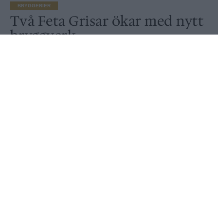
BRYGGERIER
Två Feta Grisar ökar med nytt
bryggverk
Av
Peter Lindh
Publicerat
2022-07-07
BRYGGERIER