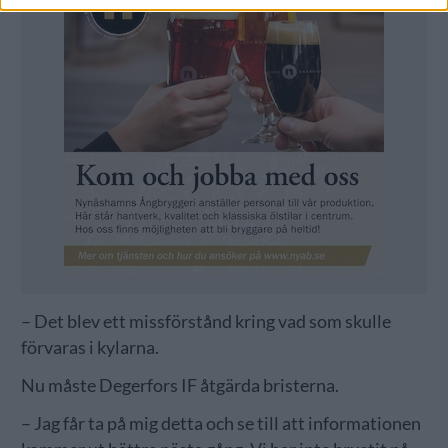
– Det blev ett missförstånd kring vad som skulle
förvaras i kylarna.
Nu måste Degerfors IF åtgärda bristerna.
– Jag får ta på mig detta och se till att informationen