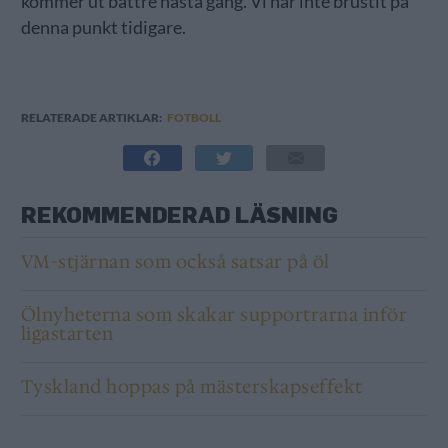
kommer ut bättre nästa gång. Vi har inte brustit på
denna punkt tidigare.
RELATERADE ARTIKLAR:
FOTBOLL
REKOMMENDERAD LÄSNING
VM-stjärnan som också satsar på öl
Ölnyheterna som skakar supportrarna inför
ligastarten
Tyskland hoppas på mästerskapseffekt