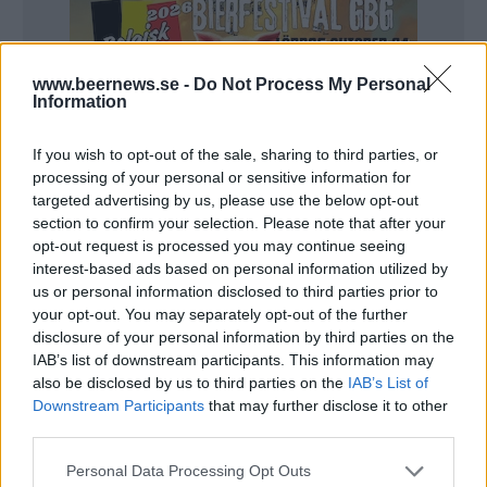
www.beernews.se -
Do Not Process My Personal
Information
If you wish to opt-out of the sale, sharing to third parties, or
processing of your personal or sensitive information for
targeted advertising by us, please use the below opt-out
section to confirm your selection. Please note that after your
opt-out request is processed you may continue seeing
interest-based ads based on personal information utilized by
us or personal information disclosed to third parties prior to
your opt-out. You may separately opt-out of the further
disclosure of your personal information by third parties on the
IAB’s list of downstream participants. This information may
also be disclosed by us to third parties on the
IAB’s List of
I samma undersökning framkommer att det bara är
Downstream Participants
that may further disclose it to other
10 procent som vill ha en strängare lagstiftning.
third parties.
Det är i första hand männen som vill ha en
Personal Data Processing Opt Outs
liberalisering. En majoritet, eller 58 procent, vill att