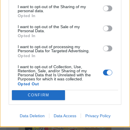
alkohollagstiftningen mildras. Bland kvinnorna är
I want to opt-out of the Sharing of my
personal data.
det bara 35 procent som är av samma åsikt.
Opted In
Gruppen 25-54 var mest positiva till en förändring.
I want to opt-out of the Sale of my
Personal Data.
Och det var bland Sannfinländarnas väljare som flest
Opted In
återfinns, 72 procent.
I want to opt-out of processing my
Personal Data for Targeted Advertising.
Det finländarna helst vill se är att hemleverans av
Opted In
milda alkoholdrycker tillåts.
I want to opt-out of Collection, Use,
– Det är mycket konstigt att det är tillåtet att
Retention, Sale, and/or Sharing of my
Personal Data that Is Unrelated with the
beställa alkohol från övriga EU-länder men inte av
Purposes for which it was collected.
Opted Out
finska företag, säger Bryggeri- och
läskedrycksindustriförbundets vd Tuula Loikkanen i
CONFIRM
ett pressmeddelande,
enligt Hufvudstadsbladet
.
Data Deletion
Data Access
Privacy Policy