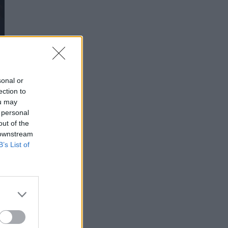
sonal or
ection to
ou may
 personal
out of the
 downstream
B’s List of