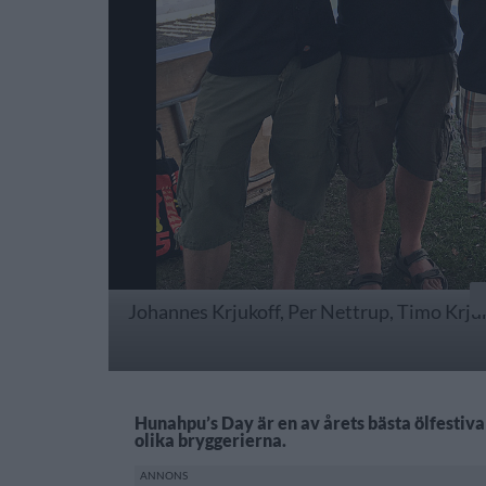
Johannes Krjukoff, Per Nettrup, Timo Krjuko
Hunahpu’s Day är en av årets bästa ölfestiva
olika bryggerierna.