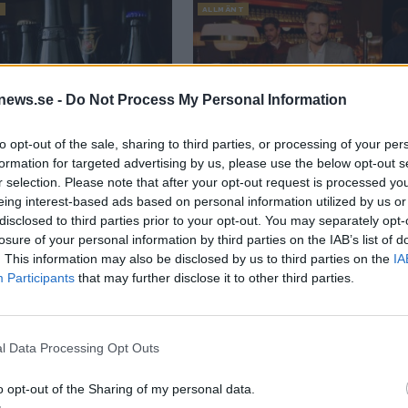
T
ALLMÄNT
news.se -
Do Not Process My Personal Information
et för dyrt – ska bli
Kändis ska lyfta tjeckiska
to opt-out of the sale, sharing to third parties, or processing of your per
llgängligt
ölet
formation for targeted advertising by us, please use the below opt-out s
r selection. Please note that after your opt-out request is processed y
eing interest-based ads based on personal information utilized by us or
disclosed to third parties prior to your opt-out. You may separately opt-
losure of your personal information by third parties on the IAB’s list of
. This information may also be disclosed by us to third parties on the
IA
Participants
that may further disclose it to other third parties.
l Data Processing Opt Outs
o opt-out of the Sharing of my personal data.