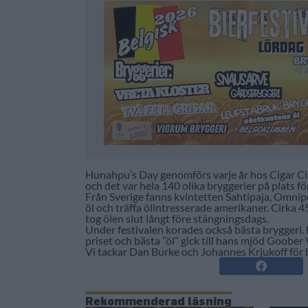
Hunahpu’s Day genomförs varje år hos Cigar City
och det var hela 140 olika bryggerier på plats för
Från Sverige fanns kvintetten Sahtipaja, Omnip
öl och träffa ölintresserade amerikaner. Cirka 
tog ölen slut långt före stängningsdags.
Under festivalen korades också bästa bryggeri.
priset och bästa ”öl” gick till hans mjöd Goober V
Vi tackar Dan Burke och Johannes Krjukoff för b
Rekommenderad läsning