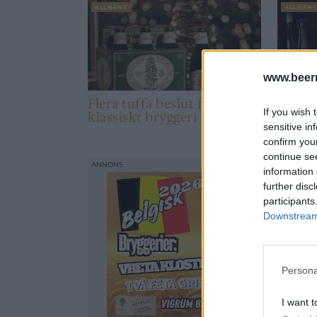
ALLMÄNT
ALLMÄN
www.beer
Flera tuffa beslut för
Kultöl
If you wish 
klassiskt bryggeri
mer ti
sensitive in
confirm you
continue se
information 
further disc
participants
Downstream 
Persona
I want t