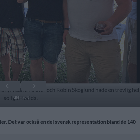
ff, Fredrik Fölster och Robin Skoglund hade en trevlig helg
soliga Florida.
Bild 1 av 5
ler. Det var också en del svensk representation bland de 140