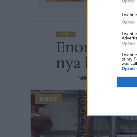
Opted 
I want t
Opted 
I want 
NYHET
Advertis
Enormt stö
Opted 
I want t
nya hotell
of my P
was col
Opted 
Publicerat
2017-03-12
NYHET