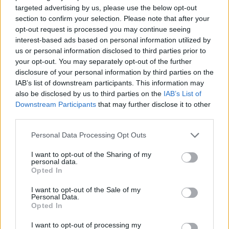
targeted advertising by us, please use the below opt-out
section to confirm your selection. Please note that after your
opt-out request is processed you may continue seeing
interest-based ads based on personal information utilized by
Sammanlagt 60 000 burkar hade Frequency skickat till
Öland och med tanke på hur det såg ut inne på området
us or personal information disclosed to third parties prior to
med ölburkar i väldigt många händer, så gick nog en hel del
your opt-out. You may separately opt-out of the further
av de burkarna åt i värmen.
disclosure of your personal information by third parties on the
Här ovan ser du ett gäng bilder från festivalen i Borgholm.
IAB’s list of downstream participants. This information may
also be disclosed by us to third parties on the
IAB’s List of
RELATERADE ARTIKLAR:
ANDERS FRIDEN
,
BORGHOLM
,
FREQUENCY
BEER WORKS
,
IN FLAMES
,
ÖLAND
Downstream Participants
that may further disclose it to other
third parties.
Personal Data Processing Opt Outs
Rekommenderad läsning
I want to opt-out of the Sharing of my
Kommunen som är krogtätast i Sverige
personal data.
Opted In
Kändisar lockbete för Kackelbryggeriet
I want to opt-out of the Sale of my
Personal Data.
Opted In
Nya cykelrundor med bryggerier som mål
I want to opt-out of processing my