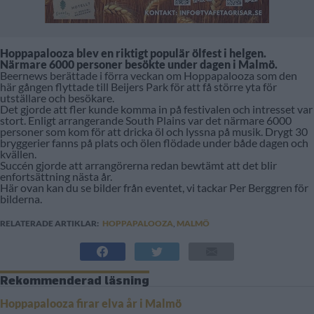
Hoppapalooza blev en riktigt populär ölfest i helgen.
Närmare 6000 personer besökte under dagen i Malmö.
Beernews berättade i förra veckan om Hoppapalooza som den
här gången flyttade till Beijers Park för att få större yta för
utställare och besökare.
Det gjorde att fler kunde komma in på festivalen och intresset var
stort. Enligt arrangerande South Plains var det närmare 6000
personer som kom för att dricka öl och lyssna på musik. Drygt 30
bryggerier fanns på plats och ölen flödade under både dagen och
kvällen.
Succén gjorde att arrangörerna redan bewtämt att det blir
enfortsättning nästa år.
Här ovan kan du se bilder från eventet, vi tackar Per Berggren för
bilderna.
RELATERADE ARTIKLAR:
HOPPAPALOOZA
,
MALMÖ
Rekommenderad läsning
Hoppapalooza firar elva år i Malmö