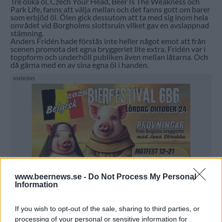
Tre olika öl, Czech Your Head, Beer Is The Weakness och
Park Life, fanns att välja mellan och det fanns gott om barer
som erbjöd öl. Ölen gick dessutom att ta med sig inom hela
området vid Borgholms slottsruin vilket gav en avslappnad
stämning.
Anders Fridén hade förstås inte heller något emot att från
scenen promota det egna bryggeriet lite extra. Fridén var i
toppform och underhöll publiken även mellan låtarna. Och
då gärna med en av sina egna öl i handen.
www.beernews.se -
Do Not Process My Personal
Information
If you wish to opt-out of the sale, sharing to third parties, or
processing of your personal or sensitive information for