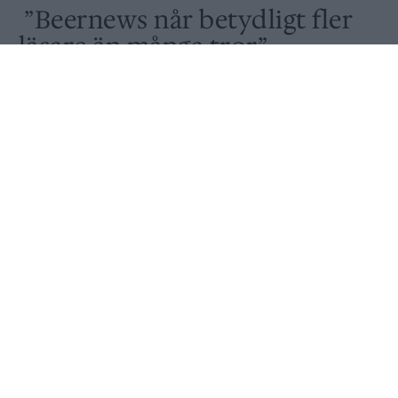
”Beernews når betydligt fler
läsare än många tror”
Av
Henrik Edberg
Publicerat
2025-09-22
NYHET