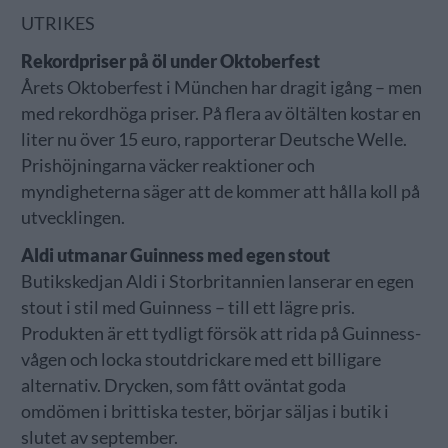
UTRIKES
Rekordpriser på öl under Oktoberfest
Årets Oktoberfest i München har dragit igång – men
med rekordhöga priser. På flera av öltälten kostar en
liter nu över 15 euro, rapporterar Deutsche Welle.
Prishöjningarna väcker reaktioner och
myndigheterna säger att de kommer att hålla koll på
utvecklingen.
Aldi utmanar Guinness med egen stout
Butikskedjan Aldi i Storbritannien lanserar en egen
stout i stil med Guinness – till ett lägre pris.
Produkten är ett tydligt försök att rida på Guinness-
vågen och locka stoutdrickare med ett billigare
alternativ. Drycken, som fått oväntat goda
omdömen i brittiska tester, börjar säljas i butik i
slutet av september.