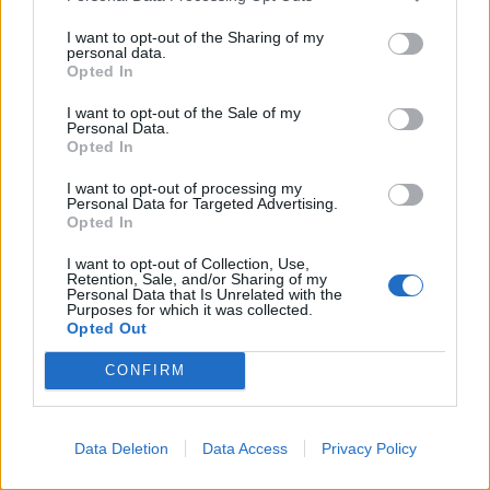
I want to opt-out of the Sharing of my
personal data.
Opted In
I want to opt-out of the Sale of my
Personal Data.
Opted In
I want to opt-out of processing my
Personal Data for Targeted Advertising.
Opted In
I want to opt-out of Collection, Use,
Retention, Sale, and/or Sharing of my
Personal Data that Is Unrelated with the
Purposes for which it was collected.
Opted Out
CONFIRM
Omnipollo brygger husöl åt Ugglan
Omnipollo har tillsammans med baren Ugglan i
Data Deletion
Data Access
Privacy Policy
Stockholm tagit fram en ny hus-IPA: Omnipollos
Hörna. Ölet bryggs på kyrkobryggeriet i Sundbyberg