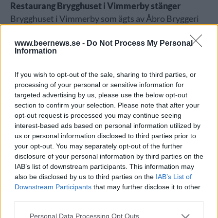
Restaurang Brygghuset i Vimmerby stänger
Brygghuset i Vimmerby som ägts av Åbro Bryggeri
stänger för gott. Sedan starten 2006 har
www.beernews.se -
Do Not Process My Personal
restaurangen som ligger intill bryggeriet serverat
Information
både lunch och à la carte. Hösten 2022 genomförde
Brygghuset en större ombyggnad för att skapa en
If you wish to opt-out of the sale, sharing to third parties, or
mer öppen och modern pubmiljö med fler sittplatser,
processing of your personal or sensitive information for
rapporterar Vimmerby Tidning.
targeted advertising by us, please use the below opt-out
section to confirm your selection. Please note that after your
Stockholm får en egen ölled
opt-out request is processed you may continue seeing
Fyren Events har lanserat
Stockholm Ale Trail
– en
interest-based ads based on personal information utilized by
us or personal information disclosed to third parties prior to
3,2 km lång ölled med elva utvalda barer och
your opt-out. You may separately opt-out of the further
taprooms på Södermalm. Konceptet fungerar som
disclosure of your personal information by third parties on the
en kurerad pubrunda, inspirerad av internationella
IAB’s list of downstream participants. This information may
beer miles. Tanken är att satsningen ska bidra till att
also be disclosed by us to third parties on the
IAB’s List of
Downstream Participants
that may further disclose it to other
lyfta den lokala ölscenen.
third parties.
Personal Data Processing Opt Outs