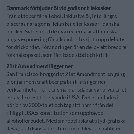
Danmark förbjuder öl vid godis och leksaker
Från oktober får alkohol, inklusive öl, inte längre
placeras nära godis, leksaker eller kassor i danska
butiker. Syftet med de nya reglerna är att minska
ungas exponering för alkohol och skjuta upp debuten
för drickandet. Förändringen är en del av ett bredare
folkhälsopaket, som fått både stöd och kritik.
21st Amendment lägger ner
San Francisco-bryggeriet 21st Amendment, en gång
pionjär inom craft beer på burk, stänger ner
verksamheten. Under sina glansdagar var bryggeriet
ett av de mest tongivande i USA. Det grundades i
början av 2000-talet och tog sitt namn från det
tillägg i USA:s konstitution som upphävde
alkoholförbudet. Med sin rebelliska attityd, grafiska
design och känsla för stilriktig öl blev de snabbt en