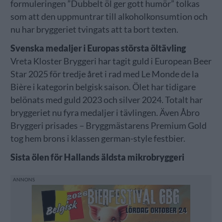
formuleringen ”Dubbelt öl ger gott humör” tolkas
som att den uppmuntrar till alkoholkonsumtion och
nu har bryggeriet tvingats att ta bort texten.
Svenska medaljer i Europas största öltävling
Vreta Kloster Bryggeri har tagit guld i European Beer
Star 2025 för tredje året i rad med Le Monde de la
Bière i kategorin belgisk saison. Ölet har tidigare
belönats med guld 2023 och silver 2024. Totalt har
bryggeriet nu fyra medaljer i tävlingen. Även Åbro
Bryggeri prisades – Bryggmästarens Premium Gold
tog hem brons i klassen german-style festbier.
Sista ölen för Hallands äldsta mikrobryggeri