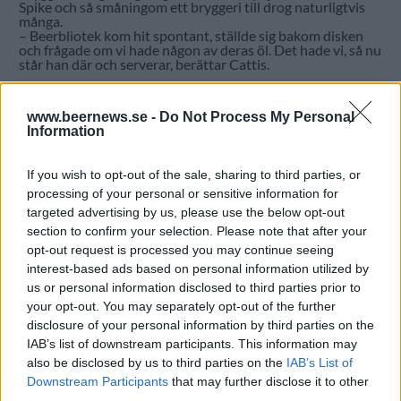
Spike och så småningom ett bryggeri till drog naturligtvis
många.
– Beerbliotek kom hit spontant, ställde sig bakom disken
och frågade om vi hade någon av deras öl. Det hade vi, så nu
står han där och serverar, berättar Cattis.
RELATERADE ARTIKLAR:
CATTIS LEDIUS
,
GÖTEBORG
,
HAKET
,
ÖLETS
DAG
www.beernews.se -
Do Not Process My Personal
Information
If you wish to opt-out of the sale, sharing to third parties, or
Rekommenderad läsning
processing of your personal or sensitive information for
Vassen ska bli Göteborgs svar på Reffen
targeted advertising by us, please use the below opt-out
section to confirm your selection. Please note that after your
opt-out request is processed you may continue seeing
Två svenska öldagar – vad skiljer dem åt?
interest-based ads based on personal information utilized by
us or personal information disclosed to third parties prior to
Ölbussen tillbaka med pilsnergala och fest
your opt-out. You may separately opt-out of the further
disclosure of your personal information by third parties on the
IAB’s list of downstream participants. This information may
also be disclosed by us to third parties on the
IAB’s List of
Downstream Participants
that may further disclose it to other
third parties.