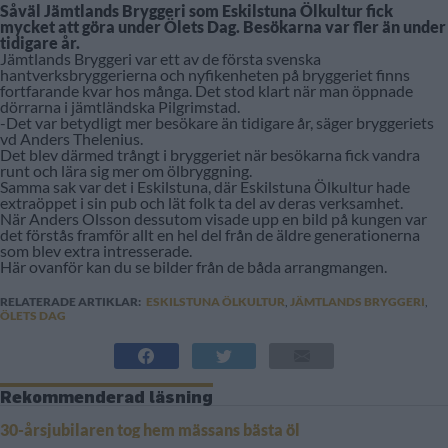
Såväl Jämtlands Bryggeri som Eskilstuna Ölkultur fick
mycket att göra under Ölets Dag. Besökarna var fler än under
tidigare år.
Jämtlands Bryggeri var ett av de första svenska
hantverksbryggerierna och nyfikenheten på bryggeriet finns
fortfarande kvar hos många. Det stod klart när man öppnade
dörrarna i jämtländska Pilgrimstad.
-Det var betydligt mer besökare än tidigare år, säger bryggeriets
vd Anders Thelenius.
Det blev därmed trångt i bryggeriet när besökarna fick vandra
runt och lära sig mer om ölbryggning.
Samma sak var det i Eskilstuna, där Eskilstuna Ölkultur hade
extraöppet i sin pub och lät folk ta del av deras verksamhet.
När Anders Olsson dessutom visade upp en bild på kungen var
det förstås framför allt en hel del från de äldre generationerna
som blev extra intresserade.
Här ovanför kan du se bilder från de båda arrangmangen.
RELATERADE ARTIKLAR:
ESKILSTUNA ÖLKULTUR
,
JÄMTLANDS BRYGGERI
,
ÖLETS DAG
Rekommenderad läsning
30-årsjubilaren tog hem mässans bästa öl