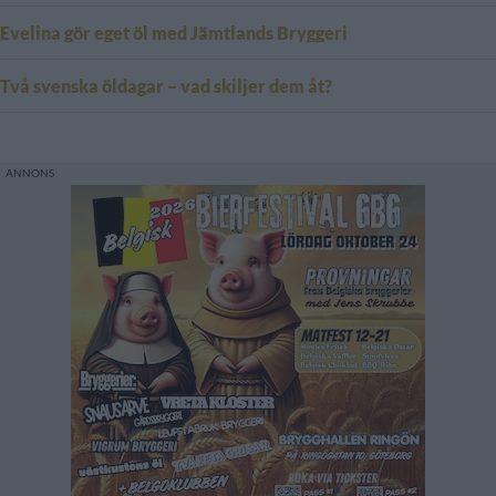
Evelina gör eget öl med Jämtlands Bryggeri
Två svenska öldagar – vad skiljer dem åt?