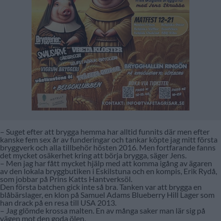
– Suget efter att brygga hemma har alltid funnits där men efter
kanske fem sex år av funderingar och tankar köpte jag mitt första
bryggverk och alla tillbehör hösten 2016. Men fortfarande fanns
det mycket osäkerhet kring att börja brygga, säger Jens.
– Men jag har fått mycket hjälp med att komma igång av ägaren
av den lokala bryggbutiken i Eskilstuna och en kompis, Erik Rydå,
som jobbar på Prins Katts Hantverksöl.
Den första batchen gick inte så bra. Tanken var att brygga en
blåbärslager, en klon på Samuel Adams Blueberry Hill Lager som
han drack på en resa till USA 2013.
– Jag glömde krossa malten. En av många saker man lär sig på
vägen mot den goda ölen.