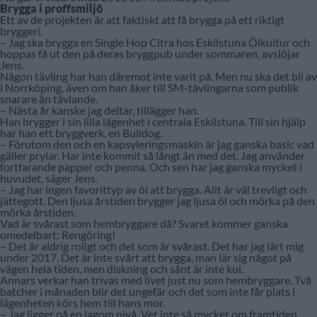
Brygga i proffsmiljö
Ett av de projekten är att faktiskt att få brygga på ett riktigt
bryggeri.
– Jag ska brygga en Single Hop Citra hos Eskilstuna Ölkultur och
hoppas få ut den på deras bryggpub under sommaren, avslöjar
Jens.
Någon tävling har han däremot inte varit på. Men nu ska det bli av
i Norrköping, även om han åker till SM-tävlingarna som publik
snarare än tävlande.
– Nästa år kanske jag deltar, tillägger han.
Han brygger i sin lilla lägenhet i centrala Eskilstuna. Till sin hjälp
har han ett bryggverk, en Bulldog.
– Förutom den och en kapsyleringsmaskin är jag ganska basic vad
gäller prylar. Har inte kommit så långt än med det. Jag använder
fortfarande papper och penna. Och sen har jag ganska mycket i
huvudet, säger Jens.
– Jag har ingen favorittyp av öl att brygga. Allt är väl trevligt och
jättegott. Den ljusa årstiden brygger jag ljusa öl och mörka på den
mörka årstiden.
Vad är svårast som hembryggare då? Svaret kommer ganska
omedelbart: Rengöring!
– Det är aldrig roligt och det som är svårast. Det har jag lärt mig
under 2017. Det är inte svårt att brygga, man lär sig något på
vägen hela tiden, men diskning och sånt är inte kul.
Annars verkar han trivas med livet just nu som hembryggare. Två
batcher i månaden blir det ungefär och det som inte får plats i
lägenheten körs hem till hans mor.
– Jag ligger på en lagom nivå. Vet inte så mycket om framtiden.