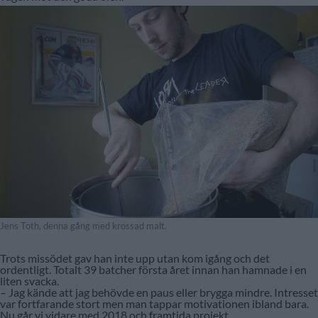
Jens Toth, denna gång med krossad malt.
Trots missödet gav han inte upp utan kom igång och det
ordentligt. Totalt 39 batcher första året innan han hamnade i en
liten svacka.
– Jag kände att jag behövde en paus eller brygga mindre. Intresset
var fortfarande stort men man tappar motivationen ibland bara.
Nu går vi vidare med 2018 och framtida projekt.