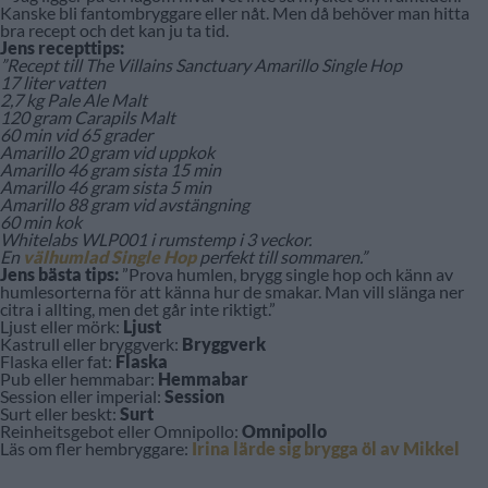
Kanske bli fantombryggare eller nåt. Men då behöver man hitta
bra recept och det kan ju ta tid.
Jens recepttips:
”Recept till The Villains Sanctuary Amarillo Single Hop
17 liter vatten
2,7 kg Pale Ale Malt
120 gram Carapils Malt
60 min vid 65 grader
Amarillo 20 gram vid uppkok
Amarillo 46 gram sista 15 min
Amarillo 46 gram sista 5 min
Amarillo 88 gram vid avstängning
60 min kok
Whitelabs WLP001 i rumstemp i 3 veckor.
En
välhumlad Single Hop
perfekt till sommaren.”
Jens bästa tips:
”Prova humlen, brygg single hop och känn av
humlesorterna för att känna hur de smakar. Man vill slänga ner
citra i allting, men det går inte riktigt.”
Ljust eller mörk:
Ljust
Kastrull eller bryggverk:
Bryggverk
Flaska eller fat:
Flaska
Pub eller hemmabar:
Hemmabar
Session eller imperial:
Session
Surt eller beskt:
Surt
Reinheitsgebot eller Omnipollo:
Omnipollo
Läs om fler hembryggare:
Irina lärde sig brygga öl av Mikkel