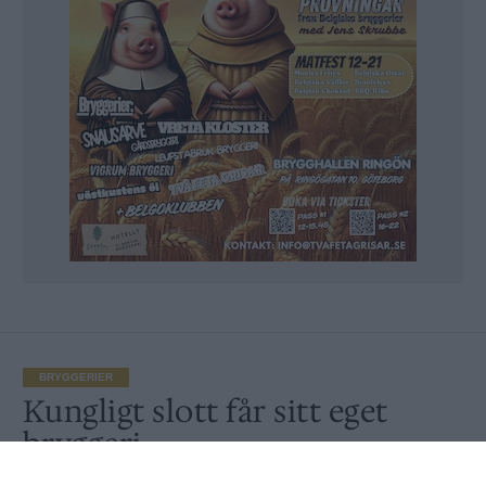
BRYGGERIER
Kungligt slott får sitt eget
bryggeri