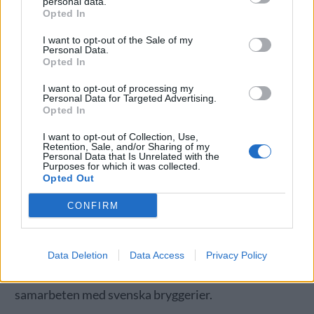
personal data.
Opted In
Kazan ligger cirka 80 mil öster om Moskva och är en
av många ryska städer där det händer en del del
I want to opt-out of the Sale of my
Personal Data.
spännande på ölfronten.
Opted In
– Vi har träffat dom några gånger på olika festivaler
I want to opt-out of processing my
och sedan skickade de en inbjudan, säger Norman.
Personal Data for Targeted Advertising.
Opted In
Målet med resan är att brygga öl som ännu inte blivit
lika populära i Ryssland. En berliner weisse och en
I want to opt-out of Collection, Use,
Retention, Sale, and/or Sharing of my
imperial stout står på programmet när de båda
Personal Data that Is Unrelated with the
bryggerierna ska jobba tillsammans.
Purposes for which it was collected.
Opted Out
– De ville veta mer om bryggningen av sådana öl och
vi hjälper gärna till. Vi kommer också att lära oss
CONFIRM
saker på resan., Kanske kan det också öppna lite
dörrar på en ny marknad, säger Norman.
Data Deletion
Data Access
Privacy Policy
Beerbliotek har tidigare gjort en del samarbetsöl,
men till allra största delen har det då handlat om
samarbeten med svenska bryggerier.