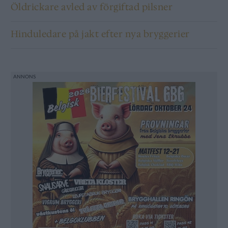
Öldrickare avled av förgiftad pilsner
Hinduledare på jakt efter nya bryggerier