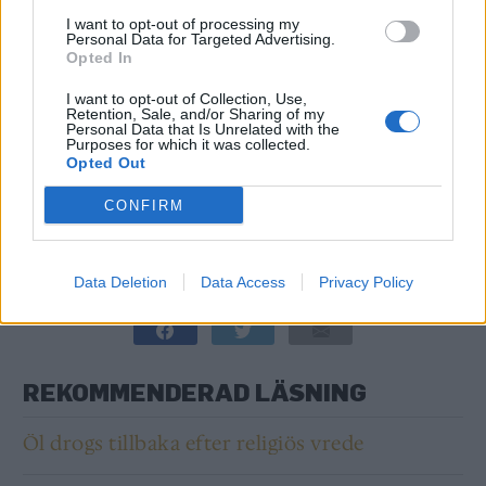
staden Amparo som får kritik för att utnyttja
I want to opt-out of processing my
Personal Data for Targeted Advertising.
hinduiska symboler i sin marknadsföring.
Opted In
Det är ölen “Ganesha Ambar IPA” och “Vishnu Red
I want to opt-out of Collection, Use,
Retention, Sale, and/or Sharing of my
IPA” som talesmannen Rajan Zed vill få bort.
Personal Data that Is Unrelated with the
Purposes for which it was collected.
Cervejaria Ashby, som grundades 1993 och säger sig
Opted Out
vara Brasiliens första mikrobryggeri, har ännu inte
CONFIRM
kommenterat frågan.
RELATERADE ARTIKLAR:
ASHBY
,
BRASILIEN
,
HINDU
,
HINDUISM
,
Data Deletion
Data Access
Privacy Policy
RAJAN ZED
REKOMMENDERAD LÄSNING
Öl drogs tillbaka efter religiös vrede