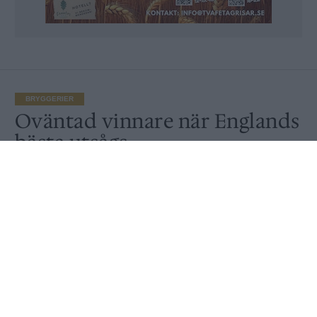
BRYGGERIER
Oväntad vinnare när Englands
bästa utsågs
Publicerat
2016-12-27
BRYGGERIER