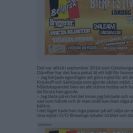
Det var alltså i september 2016 som Göteborga
Därefter har det bara pekat åt ett håll för hon
– Jag började egentligen att göra mjöd för att de
Krjukoff och Sahtipaja som gjorde sådan mjöd. J
Mjödskapandet blev en allt större hobby och han
de första han gjorde.
– Jag läste på en hel del innan jag började och v
vad som hände och är man snäll kan man säga a
bättre.
I det läget hade han inga planer på att sälja si
sina mjöd i O/O Brewings lokaler istället och då 