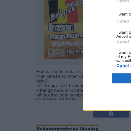
Opted 
I want t
Opted 
I want 
Advertis
Opted 
I want t
of my P
was col
Opted 
Han har under hela resan haft fokus på starkare 
Men kanske kommer det även mer alkoholsvaga mj
också.
På lördag är det treårsjubileum och den festen 
– Pengarna som kommer in för provningsbiljettern
när jag firat som hembryggare. Jag kommer att 
RELATERADE ARTIKLAR:
ALEX EK
,
ATTIC MEADERY
,
GÖ
Rekommenderad läsning