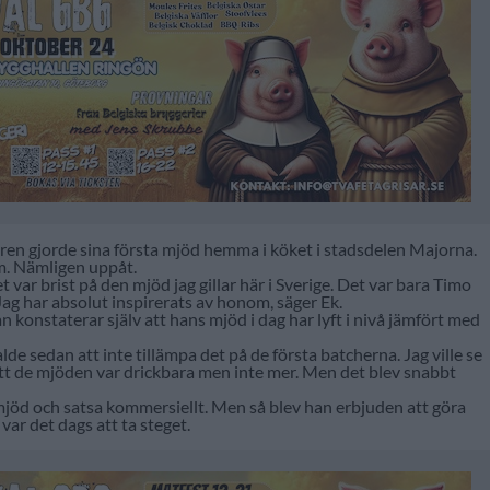
ren gjorde sina första mjöd hemma i köket i stadsdelen Majorna.
om. Nämligen uppåt.
t var brist på den mjöd jag gillar här i Sverige. Det var bara Timo
ag har absolut inspirerats av honom, säger Ek.
 konstaterar själv att hans mjöd i dag har lyft i nivå jämfört med
alde sedan att inte tillämpa det på de första batcherna. Jag ville se
tt de mjöden var drickbara men inte mer. Men det blev snabbt
n mjöd och satsa kommersiellt. Men så blev han erbjuden att göra
var det dags att ta steget.