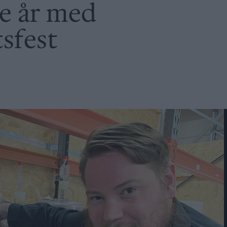
re år med
sfest