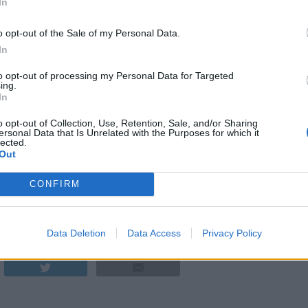
In
o opt-out of the Sale of my Personal Data.
In
to opt-out of processing my Personal Data for Targeted
ing.
In
o opt-out of Collection, Use, Retention, Sale, and/or Sharing
ersonal Data that Is Unrelated with the Purposes for which it
lected.
Out
mjöd och det har ofta varit frukt eller bär inblandat i processen.
öd på sikt, inte minst för att han är nyfiken på den processen
CONFIRM
sker på Haket. Där anordnas en provning med tio olika mjöd.
a skall så långt det går gå till Cancerfonden, så har det varit äv
prata om mjöd och presentera olika varianter av mina mjöd.
Data Deletion
Data Access
Privacy Policy
TEBORG