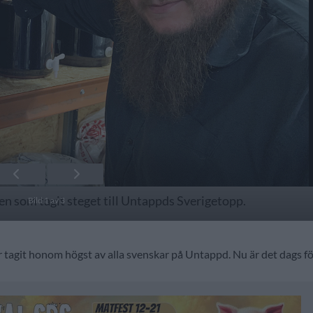
 som tagit steget till Untappds Sverigetopp.
Bild 1 av 3
tagit honom högst av alla svenskar på Untappd. Nu är det dags f