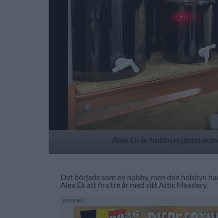
Alex Ek är hobbymjödmakaren
Det började som en hobby, men den hobbyn har 
Alex Ek att fira tre år med sitt Attic Meadery.