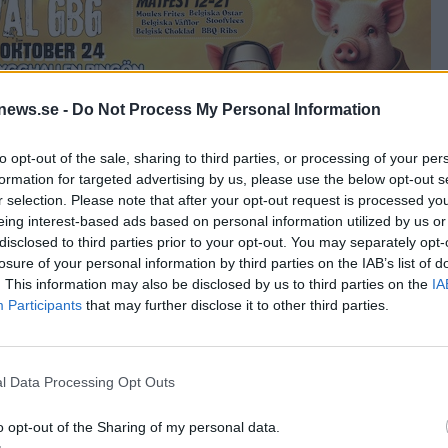
news.se -
Do Not Process My Personal Information
to opt-out of the sale, sharing to third parties, or processing of your per
formation for targeted advertising by us, please use the below opt-out s
r selection. Please note that after your opt-out request is processed y
eing interest-based ads based on personal information utilized by us or
 för mig var det enklare då att ta steget, säger Ek.
disclosed to third parties prior to your opt-out. You may separately opt-
ll In Beer Fest i fjol och direkt var mottagandet riktigt bra. Nu
losure of your personal information by third parties on the IAB’s list of
r i Sverige på Untappd.
tittar på mottagandet på Untappd. Jag har varit noga med att få
. This information may also be disclosed by us to third parties on the
IA
n om de inte var så bra i början. Sedan har jag försökt att ta till
Participants
that may further disclose it to other third parties.
h sköter om sina mjöd på kvällar och helger. Framför allt är själva
t eller bär. Då tillkommer en del mekaniska utmaningar och förlust
 mjöd och blandar snarare ingredienser. Sedan får du hålla koll på
l Data Processing Opt Outs
o opt-out of the Sharing of my personal data.