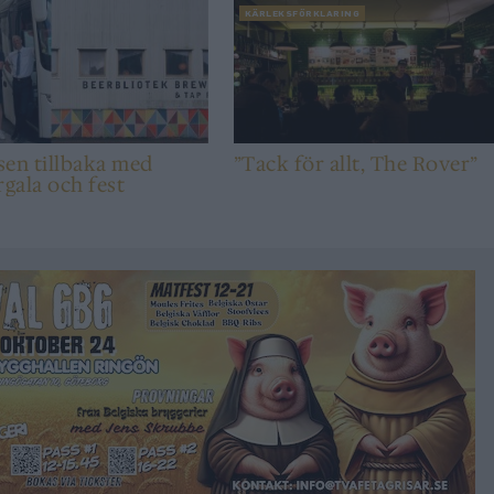
KÄRLEKSFÖRKLARING
en tillbaka med
”Tack för allt, The Rover”
rgala och fest