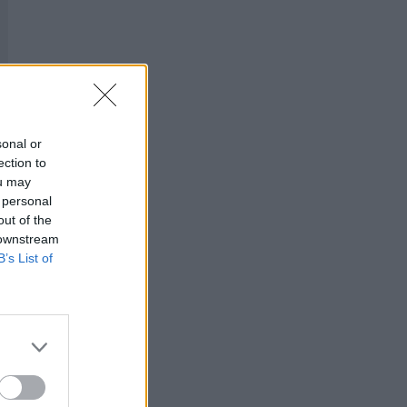
sonal or
ection to
ou may
 personal
out of the
 downstream
B’s List of
er