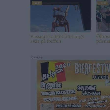
NYHET
NYHET
Vassen ska bli Göteborgs
Ölbuss
svar på Reffen
pilsne