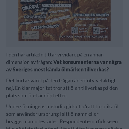
I den här artikeln tittar vi vidare på en annan
dimension av frågan:
Vet konsumenterna var några
av Sveriges mest kända ölmärken tillverkas?
Det korta svaret på den frågan är ett otvivelaktigt
nej. En klar majoritet tror att ölen tillverkas på den
plats som ölet är döpt efter.
Undersökningens metodik gick ut på att tio olika öl
som använder ursprung i sitt ölnamn eller
bryggerinamn testades. Respondenterna fick se en
bild på ölets flaska/burk för att därefter svara på den