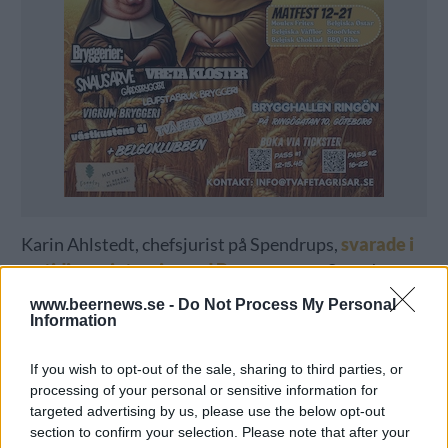
Karin Ahlstedt, chefsjurist på Spendrups,
svarade i
en tidigare intervju med Beernews
att Spendrups
bedömde att konsumenten inte riskerade att bli
www.beernews.se -
Do Not Process My Personal
Information
vilseledda när det gällde Mariestads, Norrlands
Guld och Melleruds. Hon ansåg att
If you wish to opt-out of the sale, sharing to third parties, or
genomsnittskonsumenten inte uppfattar att
processing of your personal or sensitive information for
varumärkena pekar på geografiska
targeted advertising by us, please use the below opt-out
tillverkningsorter, utan att de förstår att det är en
section to confirm your selection. Please note that after your