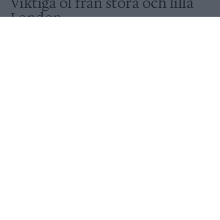
Viktiga öl från stora och lilla
London
Av
Fredrik Berggren
Publicerat
2025-04-10
ÖLSLÄPP