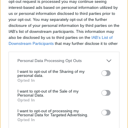
fråga om varumärken.
opt-out request is processed you may continue seeing
interest-based ads based on personal information utilized by
Målgruppen för Beernews undersökning, som är
us or personal information disclosed to third parties prior to
genomförd av undersökningsföretaget Norstat, är
your opt-out. You may separately opt-out of the further
disclosure of your personal information by third parties on the
just genomsnittskonsumenten som köper öl på
IAB’s list of downstream participants. This information may
Systembolaget minst någon gång per år. Resultaten
also be disclosed by us to third parties on the
IAB’s List of
från undersökningen med målgruppen visar på det
Downstream Participants
that may further disclose it to other
totalt motsatta mot vad Spendrups hävdar. Över
third parties.
åtta av tio ölköpare (82 procent) tror nämligen att
Personal Data Processing Opt Outs
Mariestads tillverkas i Mariestadstrakten, knappt
sju av tio (68 procent) tror att Melleruds tillverkas i
I want to opt-out of the Sharing of my
personal data.
Mellerudstrakten och sju av tio (71 procent) tror att
Opted In
Norrlands Guld tillverkas i Norrland eller i norra
I want to opt-out of the Sale of my
Sverige. Resultaten är likadana när man bryter ner
Personal Data.
Opted In
på användare av märkena.
I want to opt-out of processing my
Vad som också är anmärkningsvärt är att knappt
Personal Data for Targeted Advertising.
några konsumenter vet den faktiska
Opted In
tillverkningsplatsen. De tre ölen Mariestads,