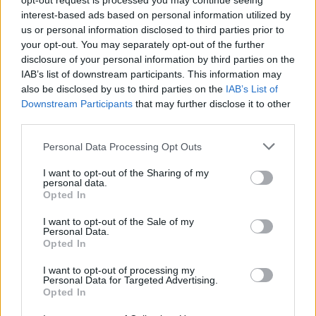
opt-out request is processed you may continue seeing
ölen, men pengarna som kommer in blir ett
interest-based ads based on personal information utilized by
välkommet tillskott för gillet. Här är de 39 bryggerier
us or personal information disclosed to third parties prior to
som deltar:
your opt-out. You may separately opt-out of the further
disclosure of your personal information by third parties on the
IAB’s list of downstream participants. This information may
also be disclosed by us to third parties on the
IAB’s List of
Downstream Participants
that may further disclose it to other
third parties.
Personal Data Processing Opt Outs
I want to opt-out of the Sharing of my
personal data.
Opted In
I want to opt-out of the Sale of my
Personal Data.
Opted In
I want to opt-out of processing my
Personal Data for Targeted Advertising.
Opted In