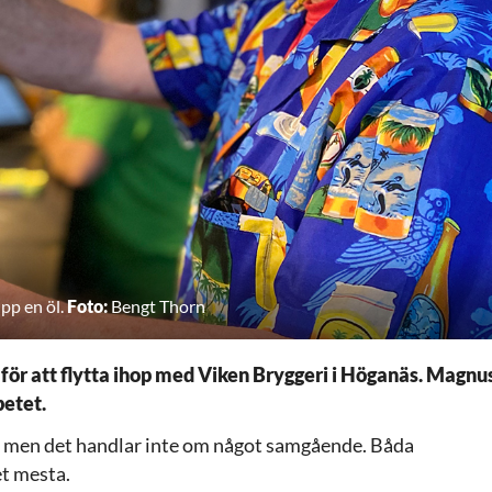
pp en öl.
Foto:
Bengt Thorn
i för att flytta ihop med Viken Bryggeri i Höganäs. Magnu
betet.
s, men det handlar inte om något samgående. Båda
et mesta.