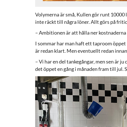
Volymerna är små, Kullen gör runt 10000 lit
inte räckt till några löner. Allt görs på friti
– Ambitionen är att hålla ner kostnaderna
I sommar har man haft ett taproom öppet n
är redan klart. Men eventuellt redan innan
– Vi har en del tankegångar, men sen är ju
det öppet en gång i månaden fram till jul. Så