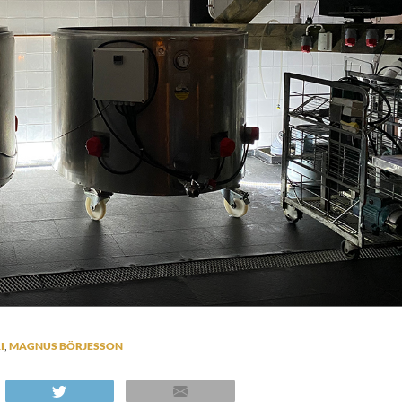
I
,
MAGNUS BÖRJESSON