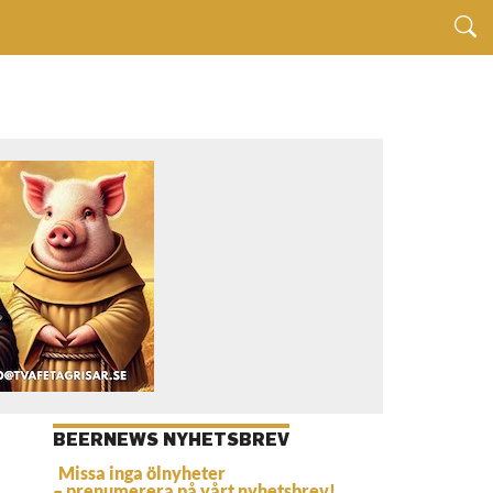
BEERNEWS NYHETSBREV
Missa inga ölnyheter
– prenumerera på vårt nyhetsbrev!