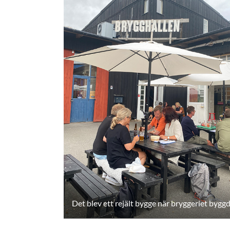
Det blev ett rejält bygge när bryggeriet byggde