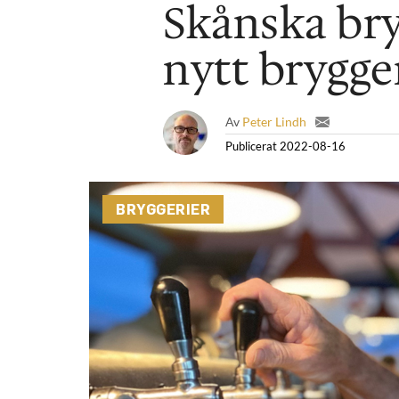
Skånska bry
nytt brygge
Av
Peter Lindh
Publicerat
2022-08-16
BRYGGERIER