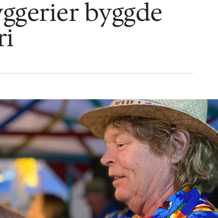
ggerier byggde
ri