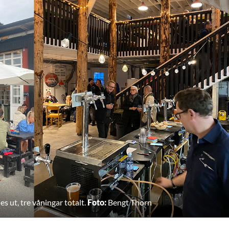
s ut, tre våningar totalt.
Foto:
Bengt Thorn