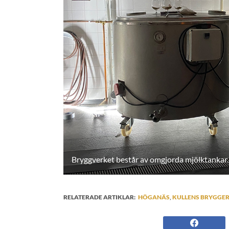
Bryggverket består av omgjorda mjölktankar.
RELATERADE ARTIKLAR:
HÖGANÄS
,
KULLENS BRYGGER