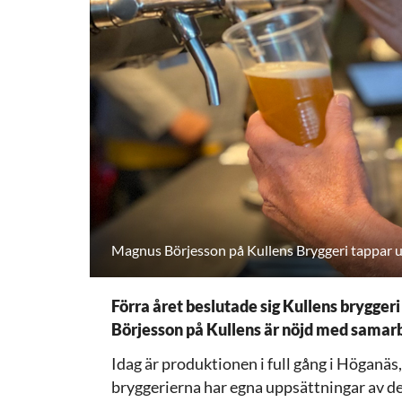
Magnus Börjesson på Kullens Bryggeri tappar u
Förra året beslutade sig Kullens brygger
Börjesson på Kullens är nöjd med samar
Idag är produktionen i full gång i Höganä
bryggerierna har egna uppsättningar av d