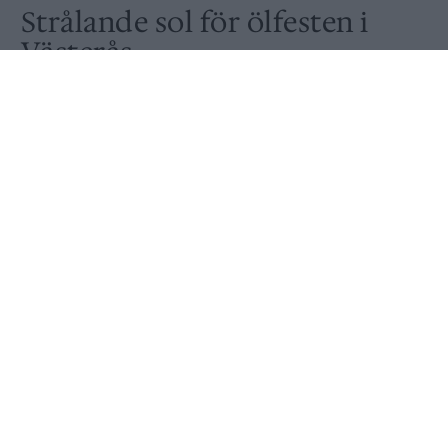
Strålande sol för ölfesten i
Västerås
Publicerat
2021-05-31
NYHET