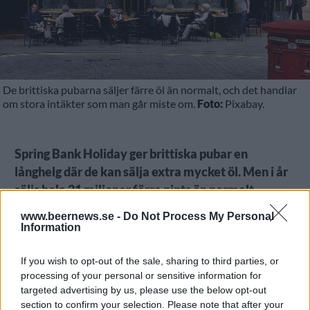
De brittiska pubarna säljer färre öl än normalt, och det handlar
om stora intäkter som man går miste om.
Foto:
Pixabay.
Spring Bank Holiday ger brittiska pubar en
långhelg där de kan sälja extra mycket öl. Men i år
säljs hela 21 miljoner färre pints än normalt.
Britternas Spring Bank Holiday innebär en ledig
www.beernews.se -
Do Not Process My Personal
Information
måndag och därmed en extra lång helg. Det gör också
att pubarna säljer betydligt mycket mer öl än under
If you wish to opt-out of the sale, sharing to third parties, or
en vanlig helg.
processing of your personal or sensitive information for
targeted advertising by us, please use the below opt-out
section to confirm your selection. Please note that after your