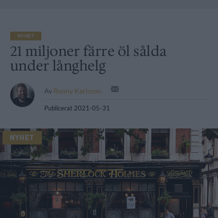
NYHET
21 miljoner färre öl sålda
under långhelg
Av
Ronny Karlsson
Publicerat
2021-05-31
NYHET