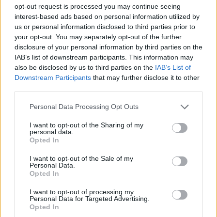
opt-out request is processed you may continue seeing
interest-based ads based on personal information utilized by
us or personal information disclosed to third parties prior to
your opt-out. You may separately opt-out of the further
disclosure of your personal information by third parties on the
IAB’s list of downstream participants. This information may
also be disclosed by us to third parties on the
IAB’s List of
Downstream Participants
that may further disclose it to other
third parties.
Personal Data Processing Opt Outs
I want to opt-out of the Sharing of my
personal data.
Opted In
I want to opt-out of the Sale of my
Personal Data.
Opted In
Men trots att de flesta pubarna nu öppnat så finns
det kvar restriktioner och det påverkar
I want to opt-out of processing my
Personal Data for Targeted Advertising.
ölförsäljningen. British Beer & Pub Association
Opted In
(BBPA) har räknat ut att det säljs 42 miljoner pints