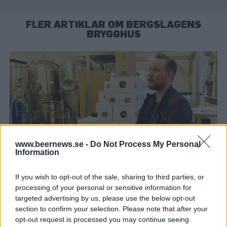
FLER ARTIKLAR OM BERGSLAGENS
BRYGGHUS
www.beernews.se -
Do Not Process My Personal
Information
Ännu ett bryggeri som tvingats gå i konkurs
If you wish to opt-out of the sale, sharing to third parties, or
Höga kostnader och ett trasigt bryggverk har gjort att Bergslagens
processing of your personal or sensitive information for
Brygghus följer i raden av bryggerier som läggs ner eller går i...
targeted advertising by us, please use the below opt-out
section to confirm your selection. Please note that after your
opt-out request is processed you may continue seeing