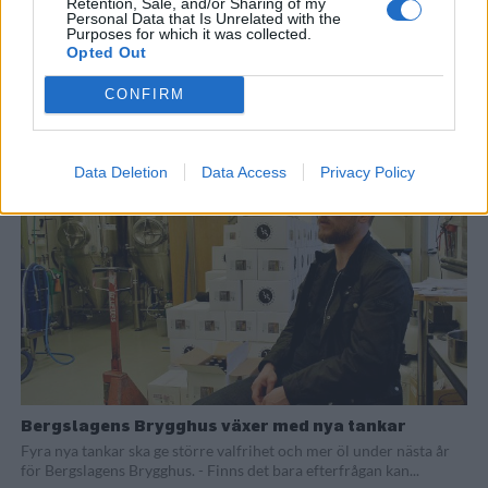
Retention, Sale, and/or Sharing of my
Personal Data that Is Unrelated with the
Purposes for which it was collected.
Opted Out
Succé för helgens ölfestival i Falun
CONFIRM
Det blev en riktig folkfest för mikrobryggerifestivalen i Falun
genomfördes i helgen. Det var till och med så att det fick hämtas...
Data Deletion
Data Access
Privacy Policy
Bergslagens Brygghus växer med nya tankar
Fyra nya tankar ska ge större valfrihet och mer öl under nästa år
för Bergslagens Brygghus. - Finns det bara efterfrågan kan...