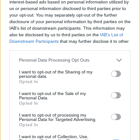
interest-based ads based on personal information utilized by
us or personal information disclosed to third parties prior to
your opt-out. You may separately opt-out of the further
disclosure of your personal information by third parties on the
IAB’s list of downstream participants. This information may
also be disclosed by us to third parties on the
IAB’s List of
Downstream Participants
that may further disclose it to other
third parties.
Personal Data Processing Opt Outs
Enkät: Silvret en höjdpunkt under året
I want to opt-out of the Sharing of my
En silvermedalj tillhörde det bästa som hände Bergslagens
personal data.
Brygghus under 2017. Det och mer får du veta av deras enkätsvar.
Opted In
I want to opt-out of the Sale of my
Personal Data.
Opted In
I want to opt-out of processing my
Personal Data for Targeted Advertising.
Opted In
I want to opt-out of Collection, Use,