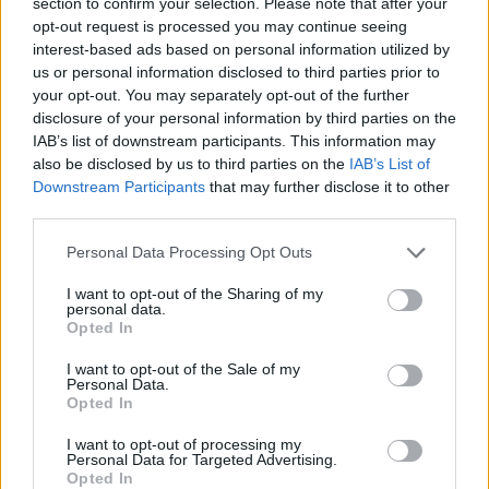
Nu har dalabryggarna lyckats få in fyra stycken
section to confirm your selection. Please note that after your
opt-out request is processed you may continue seeing
1000-literstankar i det trånga utrymmet. Årets
interest-based ads based on personal information utilized by
uppskattade produktion på cirka 24 000 liter kan
us or personal information disclosed to third parties prior to
därmed mer än fördubblas under 2017.
your opt-out. You may separately opt-out of the further
disclosure of your personal information by third parties on the
– När allt är inkopplat kan vi brygga en gång i veckan
IAB’s list of downstream participants. This information may
och komma upp i 50000-60000 liter under nästa år.
also be disclosed by us to third parties on the
IAB’s List of
Det vore inte så illa på 60 kvadratmeter, säger
Downstream Participants
that may further disclose it to other
third parties.
Orädd.
Personal Data Processing Opt Outs
De fyra tankarna är på plats i bryggeriet, men det
återstår fortfarande att koppla in kylslingorna. När
I want to opt-out of the Sharing of my
personal data.
det är klart är det fritt fram att skruva upp
Opted In
produktionen.
I want to opt-out of the Sale of my
Så här långt har det bryggts öl vid sidan av ordinarie
Personal Data.
Opted In
jobb. Tanken är att fortsätta så, åtminstone en tid
till.
I want to opt-out of processing my
Personal Data for Targeted Advertising.
Opted In