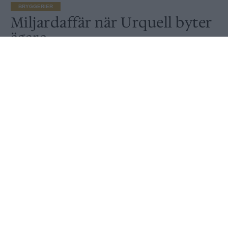
BRYGGERIER
Miljardaffär när Urquell byter
ägare
Publicerat
2016-12-13
BRYGGERIER