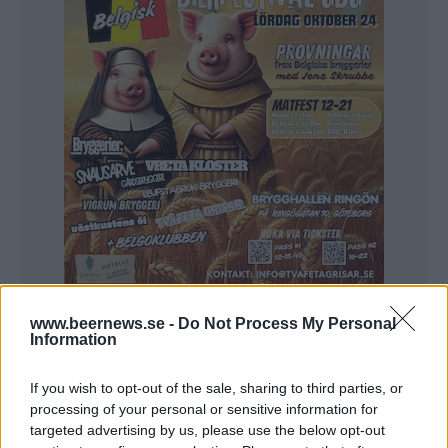
www.beernews.se -
Do Not Process My Personal
Beernews berättade tidigare i höstas om
Information
Bergslagens Bryggeri, som har en liten men mycket
charmig bryggerilokal i en gammal brandstation i
If you wish to opt-out of the sale, sharing to third parties, or
processing of your personal or sensitive information for
Smedjebacken.
targeted advertising by us, please use the below opt-out