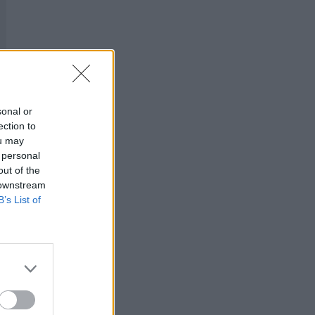
sonal or
ection to
ou may
 personal
out of the
 downstream
B’s List of