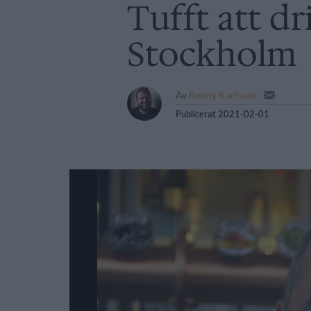
Tufft att dr
Stockholm
Av
Ronny Karlsson
Publicerat
2021-02-01