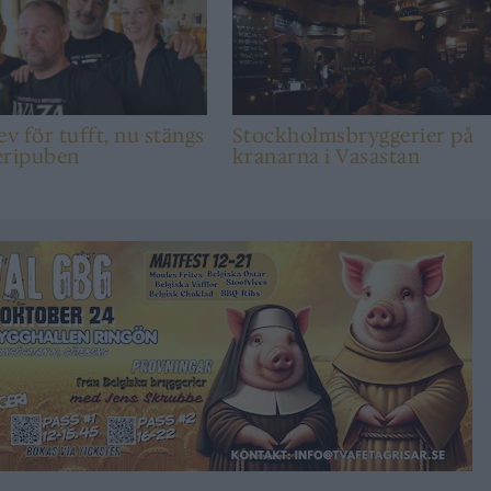
ev för tufft, nu stängs
Stockholmsbryggerier på
eripuben
kranarna i Vasastan