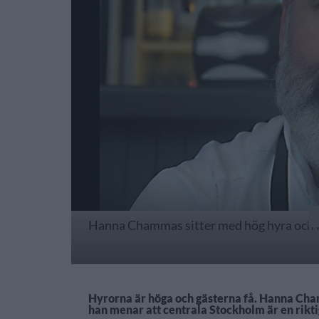
Hanna Chammas sitter med hög hyra och få 
Hyrorna är höga och gästerna få. Hanna Cha
han menar att centrala Stockholm är en riktigt