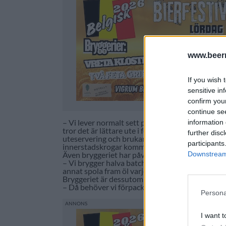
www.beer
If you wish 
sensitive in
confirm you
continue se
– Vi lever normalt sett på intäkterna som kommer 
information 
tror det är lättare ute i förorterna, det är inte 
further disc
uteservering och brukar inte ha så bra somrar. F
participants
innerstadskrogar kommer att få det väldigt tuf
Downstream 
Även bryggeriet har påverkats av krisen och för
– Vi brygger halva batcher för att försöka hålla ö
annat spola fram öl varje dag, även om vi bara säl
Bryggeriet är dessutom för litet för att satsa p
– Då behöver vi förpacka ölen och det kostar med
Persona
I want t