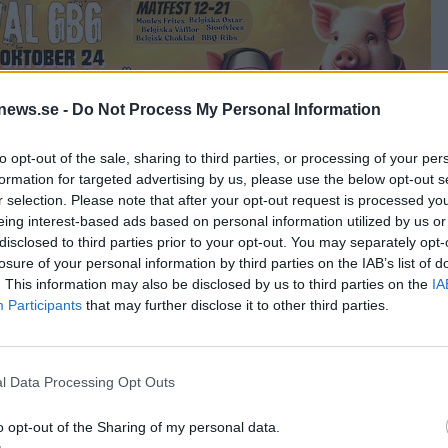
news.se -
Do Not Process My Personal Information
to opt-out of the sale, sharing to third parties, or processing of your per
formation for targeted advertising by us, please use the below opt-out s
r selection. Please note that after your opt-out request is processed y
eing interest-based ads based on personal information utilized by us or
mellan 18 och 01, nu ser det lika illa ut alla dagar i veckan. Jag
disclosed to third parties prior to your opt-out. You may separately opt-
så många bostäder här, och det behöver ta fart snart. Vi har ingen
losure of your personal information by third parties on the IAB’s list of
rån skolavslutning till skolstart är det sämre här och många
. This information may also be disclosed by us to third parties on the
IA
ft, säger Chammas.
Participants
that may further disclose it to other third parties.
 bryggaren Charles Cassino har det inneburit färre bryggningar.
len fräsch. Men vi häller ut mer öl än vi säljer, vi måste ju bland
jer ett glas.
å Systembolaget.
 transporter, det finns ingen affär för oss där.
l Data Processing Opt Outs
o opt-out of the Sharing of my personal data.