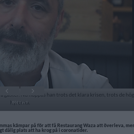
gäster. Nu hoppas han trots det klara krisen, trots de hö
hyrorna.
Bild 1 av 3
mmas kämpar på för att få Restaurang Waza att överleva, me
 dålig plats att ha krog på i coronatider.