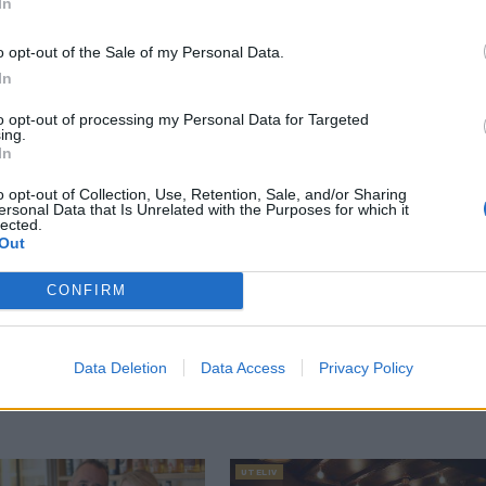
In
o opt-out of the Sale of my Personal Data.
In
to opt-out of processing my Personal Data for Targeted
ing.
In
o opt-out of Collection, Use, Retention, Sale, and/or Sharing
ersonal Data that Is Unrelated with the Purposes for which it
lected.
uset börjar att påverka affärerna i våras.
Out
lojal personal som ställer upp i vått och torrt.
ås tufft läge för Hanna Chammas. Han är tacksam för att det bland
tt restauranger och barer behöver betydligt mer uppbackning för
CONFIRM
.
io månader nu, säger Chammas.
LM
,
WAZA RESTAURANG & BRYGGERI
Data Deletion
Data Access
Privacy Policy
UTELIV