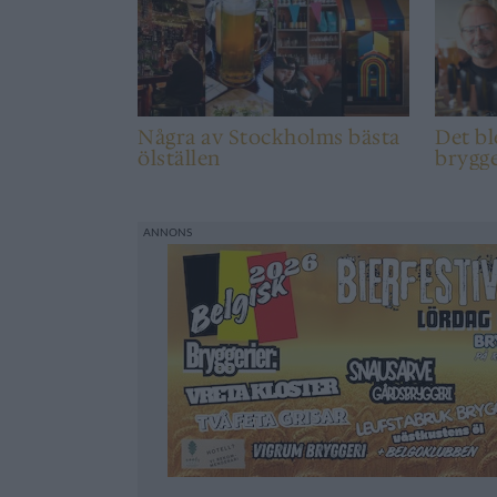
Några av Stockholms bästa
Det bl
ölställen
brygg