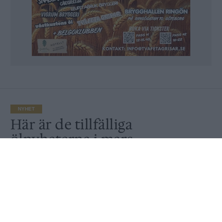
NYHET
Här är de tillfälliga
ölnyheterna i mars
Av
Ronny Karlsson
Publicerat
2021-03-01
NYHET