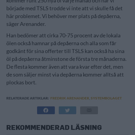
kommer runt 250 nya öl varje månad och när vi
började med TSLS trodde vi inte att vi skulle få det
här problemet. Vi behöver mer plats på depåerna,
säger Arenander.
Han bedömer att cirka 70-75 procent av de lokala
ölen också hamnar på depåerna och alla som får
godkänt för sina offerter till TSLS kan också ha sina
öl på depåerna åtminstone de första tre månaderna.
De flesta kommer även att vara kvar efter det, men
de som säljer minst via depåerna kommer alltså att
plockas bort.
RELATERADE ARTIKLAR:
FREDRIK ARENANDER
,
SYSTEMBOLAGET
REKOMMENDERAD LÄSNING