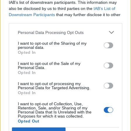
IAB’s list of downstream participants. This information may
I det sortimentet hamnar man i ett antal lokala
also be disclosed by us to third parties on the
IAB’s List of
butiker, men kan också välja att ha sina öl för
Downstream Participants
that may further disclose it to other
third parties.
beställning och då köper Systembolaget in ölen till
depån. Men de öl som säljer sämst via depåerna ska
Personal Data Processing Opt Outs
nu plockas bort.
I want to opt-out of the Sharing of my
– Alla nya öl kan vara på depåerna, men efter tre
personal data.
Opted In
månader gör vi en utvärdering. Det är ganska få öl
som kommer att åka ut, det krävs ganska små
I want to opt-out of the Sale of my
Personal Data.
volymer för att vara kvar, säger Systembolagets
Opted In
inköpschef Fredrik Arenander.
I want to opt-out of processing my
Personal Data for Targeted Advertising.
Det nya systemet införs 1 juni och från 1 september
Opted In
börjar de minst säljande ölen att fasas ut.
I want to opt-out of Collection, Use,
Förändringen görs för att Systembolaget behöver
Retention, Sale, and/or Sharing of my
Personal Data that Is Unrelated with the
mer plats på sina depåer, men också för att man vill
Purposes for which it was collected.
Opted Out
slippa hälla ut öl som passerat bäst före-datum.