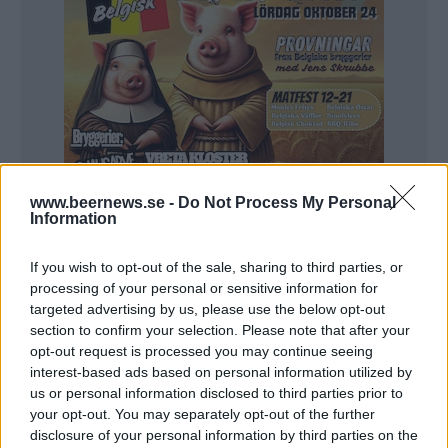
www.beernews.se -
Do Not Process My Personal
Information
If you wish to opt-out of the sale, sharing to third parties, or
processing of your personal or sensitive information for
targeted advertising by us, please use the below opt-out
Systembolagets satsning på det lokala och
section to confirm your selection. Please note that after your
opt-out request is processed you may continue seeing
småskaliga sortimentet TSLS har blivit väldigt
interest-based ads based on personal information utilized by
populärt bland bryggerier. Drygt 350 svenska
us or personal information disclosed to third parties prior to
bryggerier finns i dag på Systembolaget och de allra
your opt-out. You may separately opt-out of the further
flesta säljer sin öl via TSLS.
disclosure of your personal information by third parties on the