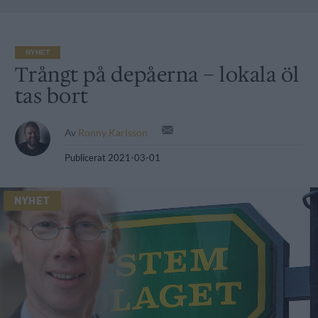
NYHET
Trångt på depåerna – lokala öl
tas bort
Av
Ronny Karlsson
Publicerat
2021-03-01
NYHET