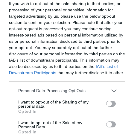
If you wish to opt-out of the sale, sharing to third parties, or
30-årsjubilaren tog hem mässans bästa öl
processing of your personal or sensitive information for
targeted advertising by us, please use the below opt-out
“Stark lokal förankring och lojalitet till
section to confirm your selection. Please note that after your
bryggerier”
opt-out request is processed you may continue seeing
interest-based ads based on personal information utilized by
us or personal information disclosed to third parties prior to
En djupdykning i konsten att välja ölglas
your opt-out. You may separately opt-out of the further
disclosure of your personal information by third parties on the
IAB’s list of downstream participants. This information may
also be disclosed by us to third parties on the
IAB’s List of
Downstream Participants
that may further disclose it to other
third parties.
Personal Data Processing Opt Outs
I want to opt-out of the Sharing of my
personal data.
Opted In
I want to opt-out of the Sale of my
Personal Data.
Opted In