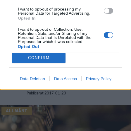
I want to opt-out of processing my
Personal Data for Targeted Advertising.
Opted In
I want to opt-out of Collection, Use,
Retention, Sale, and/or Sharing of my
Personal Data that Is Unrelated with the
Purposes for which it was collected.
Opted Out
CONFIRM
ALLMÄNT
Blekinge på väg att få ett nytt
bryggeri
Data Deletion
Data Access
Privacy Policy
Publicerat
2017-01-23
ALLMÄNT