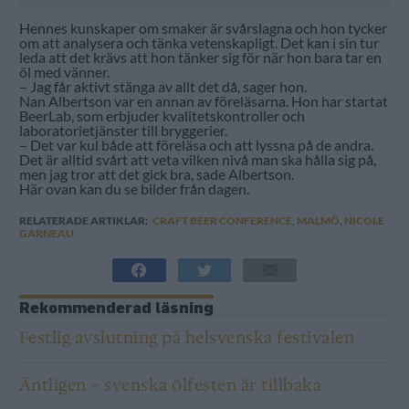
Hennes kunskaper om smaker är svårslagna och hon tycker
om att analysera och tänka vetenskapligt. Det kan i sin tur
leda att det krävs att hon tänker sig för när hon bara tar en
öl med vänner.
– Jag får aktivt stänga av allt det då, sager hon.
Nan Albertson var en annan av föreläsarna. Hon har startat
BeerLab, som erbjuder kvalitetskontroller och
laboratorietjänster till bryggerier.
– Det var kul både att föreläsa och att lyssna på de andra.
Det är alltid svårt att veta vilken nivå man ska hålla sig på,
men jag tror att det gick bra, sade Albertson.
Här ovan kan du se bilder från dagen.
RELATERADE ARTIKLAR:
CRAFT BEER CONFERENCE
,
MALMÖ
,
NICOLE
GARNEAU
Rekommenderad läsning
Festlig avslutning på helsvenska festivalen
Äntligen – svenska ölfesten är tillbaka