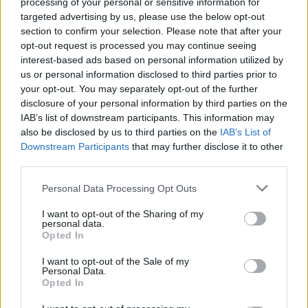
processing of your personal or sensitive information for
targeted advertising by us, please use the below opt-out
section to confirm your selection. Please note that after your
opt-out request is processed you may continue seeing
interest-based ads based on personal information utilized by
us or personal information disclosed to third parties prior to
your opt-out. You may separately opt-out of the further
disclosure of your personal information by third parties on the
IAB’s list of downstream participants. This information may
also be disclosed by us to third parties on the
IAB’s List of
Downstream Participants
that may further disclose it to other
third parties.
Det blev en lärorik och intressant dag för åhörarna
Personal Data Processing Opt Outs
under Craft Beer Conference i Malmö. Utöver en massa
kunskaper fick deltagarna också vara med om en mat-
I want to opt-out of the Sharing of my
och ölprovning.
personal data.
Konferensen har blivit ett populärt avbrott i vardagen för
Opted In
många inom den svenska ölbranschen. Dr Nicole Garneau
var en av föreläsarna och hon pratade passionerat om
människans smaker.
I want to opt-out of the Sale of my
Personal Data.
– Jag vill att folk ska lära sig om sig själva och deras smaker.
Opted In
När jag pratar med bryggare vill jag att de ska lära sig
vetenskapen kring smaker, sade Garneau.
Utöver sitt föredrag höll hon också i en utbildande mat-