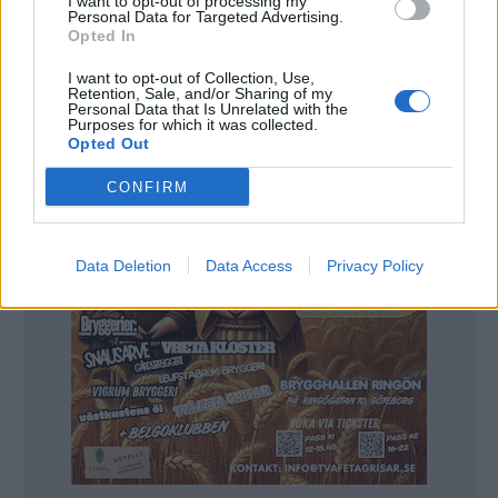
I want to opt-out of processing my
och ölprovning där deltagarna fick lära sig mer. Hennes mål
Personal Data for Targeted Advertising.
med det var att bryggerierna i större utsträckning ska hålla
Opted In
sådana provningar.
– Det var varit en fantastiskt dag med väldigt bra deltagare.
I want to opt-out of Collection, Use,
Det finns en passion och en nyfikenhet, sade Garneau.
Retention, Sale, and/or Sharing of my
Personal Data that Is Unrelated with the
Purposes for which it was collected.
Opted Out
CONFIRM
Data Deletion
Data Access
Privacy Policy