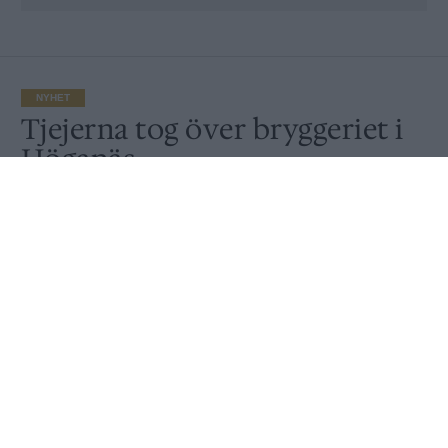
NYHET
Tjejerna tog över bryggeriet i
Höganäs
Publicerat
2018-03-08
NYHET