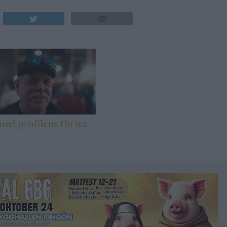
med profilens första
b