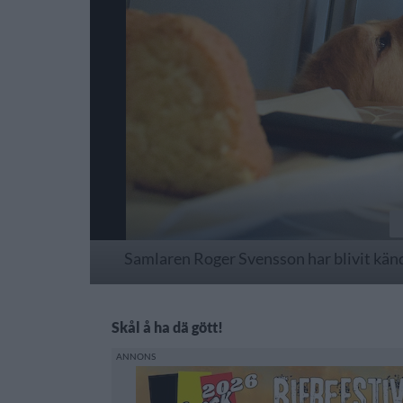
Samlaren Roger Svensson har blivit känd i
Skål å ha dä gött!