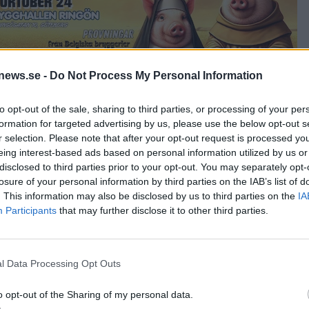
news.se -
Do Not Process My Personal Information
to opt-out of the sale, sharing to third parties, or processing of your per
formation for targeted advertising by us, please use the below opt-out s
r att köpa och beställa hem nya öl från Systembolaget. Han har någr
r selection. Please note that after your opt-out request is processed y
ch Brekeriet, men det är en annan del av ölvärlden som han
eing interest-based ads based on personal information utilized by us or
ans ägo, och närmare 1000 ölglas har han samlat på sig genom åren
disclosed to third parties prior to your opt-out. You may separately opt-
pa glas eller få några etiketter. Fast de flesta vet nog inte vad jag
losure of your personal information by third parties on the IAB’s list of
 o ha dä gött”, säger han och skrattar.
 samlingar. Många är från tidigt 1900-tal och då handlar det om
. This information may also be disclosed by us to third parties on the
IA
Participants
that may further disclose it to other third parties.
r skaffa nya etiketter och glas till varandra. För Roger Svensson ha
llet. Han gillar att få tag på etiketter och glas från de många nya
l Data Processing Opt Outs
o opt-out of the Sharing of my personal data.