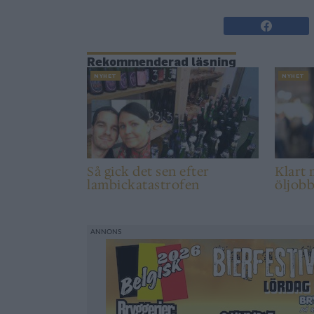
Rekommenderad läsning
NYHET
NYHET
Så gick det sen efter
Klart 
lambickatastrofen
öljob