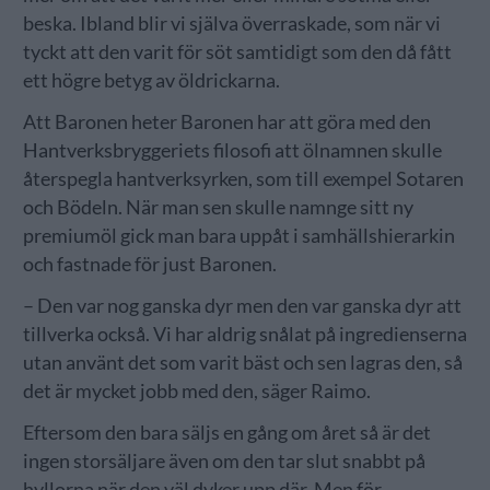
beska. Ibland blir vi själva överraskade, som när vi
tyckt att den varit för söt samtidigt som den då fått
ett högre betyg av öldrickarna.
Att Baronen heter Baronen har att göra med den
Hantverksbryggeriets filosofi att ölnamnen skulle
återspegla hantverksyrken, som till exempel Sotaren
och Bödeln. När man sen skulle namnge sitt ny
premiumöl gick man bara uppåt i samhällshierarkin
och fastnade för just Baronen.
– Den var nog ganska dyr men den var ganska dyr att
tillverka också. Vi har aldrig snålat på ingredienserna
utan använt det som varit bäst och sen lagras den, så
det är mycket jobb med den, säger Raimo.
Eftersom den bara säljs en gång om året så är det
ingen storsäljare även om den tar slut snabbt på
hyllorna när den väl dyker upp där. Men för