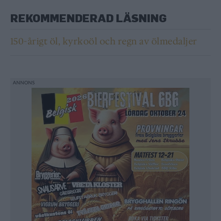
REKOMMENDERAD LÄSNING
150-årigt öl, kyrkoöl och regn av ölmedaljer