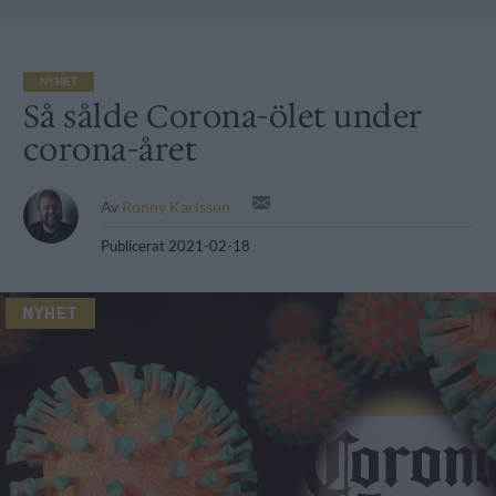
NYHET
Så sålde Corona-ölet under
corona-året
Av
Ronny Karlsson
Publicerat
2021-02-18
NYHET