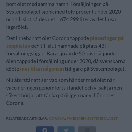
bort ölet med samma namn. Försäljningen på
Systembolaget sjönk med tolv procent under 2020
och till slut såldes det 1 674 299 liter av det ljusa
lagerölet.
Det innebar att ölet Corona tappade
placeringar på
topplistan
och till slut hamnade på plats 43 i
försäljningsligan. Bara sju av de 50 bäst säljande
ölen tappade i försäljning under 2020, då svenskarna
köpte
mer öl än någonsin
tidigare på Systembolaget.
Nu återstår att ser vad som händer med ölet när
vaccineringen genomförts i landet och vi sakta men
säkert börjar att tänka på öl igen när vi hör ordet
Corona.
RELATERADE ARTIKLAR:
CORONA
,
PANDEMIN
,
SYSTEMBOLAGET