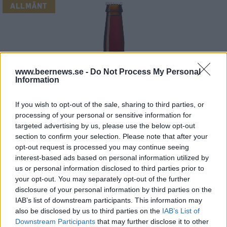
ALLMÄNT
www.beernews.se -
Do Not Process My Personal
Information
If you wish to opt-out of the sale, sharing to third parties, or
processing of your personal or sensitive information for
targeted advertising by us, please use the below opt-out
section to confirm your selection. Please note that after your
opt-out request is processed you may continue seeing
Baronen från Hantverksbryggeriet i Västerås.
interest-based ads based on personal information utilized by
us or personal information disclosed to third parties prior to
your opt-out. You may separately opt-out of the further
disclosure of your personal information by third parties on the
Hantverksbryggeriet firar jubileum i december
IAB’s list of downstream participants. This information may
varje år genom att brygga sitt barley wine
also be disclosed by us to third parties on the
IAB’s List of
Baronen. 2004 var första året den bryggdes och
Downstream Participants
that may further disclose it to other