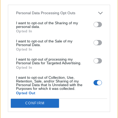
ölet har sen dess blivit en klassiker.
third parties.
Personal Data Processing Opt Outs
I want to opt-out of the Sharing of my
personal data.
Opted In
I want to opt-out of the Sale of my
Personal Data.
Opted In
I want to opt-out of processing my
Personal Data for Targeted Advertising.
Opted In
I want to opt-out of Collection, Use,
Retention, Sale, and/or Sharing of my
Personal Data that Is Unrelated with the
Purposes for which it was collected.
Opted Out
CONFIRM
Men det var nära att det aldrig blev något bryggeri