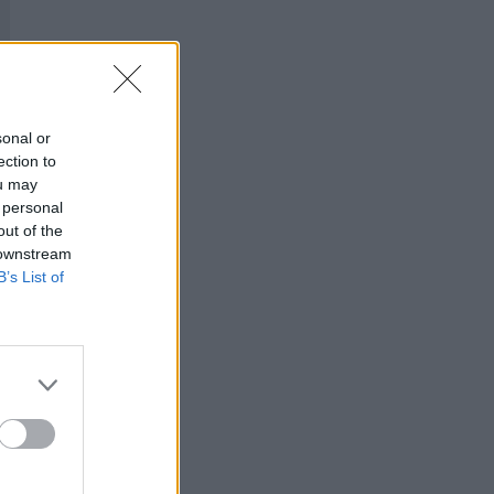
sonal or
ection to
ou may
 personal
out of the
 downstream
B’s List of