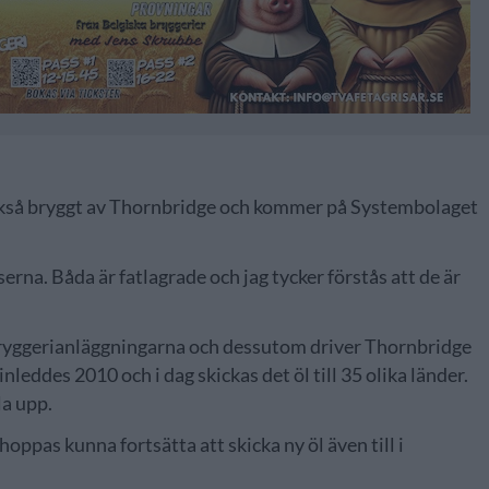
också bryggt av Thornbridge och kommer på Systembolaget
serna. Båda är fatlagrade och jag tycker förstås att de är
 bryggerianläggningarna och dessutom driver Thornbridge
nleddes 2010 och i dag skickas det öl till 35 olika länder.
la upp.
oppas kunna fortsätta att skicka ny öl även till i