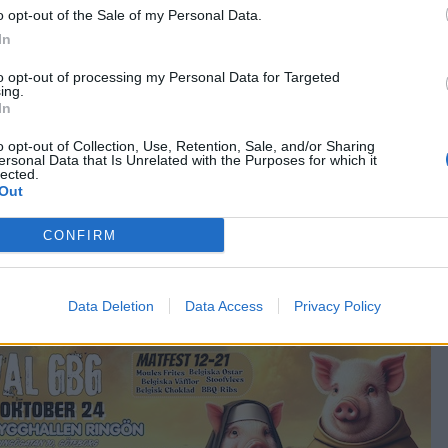
o opt-out of the Sale of my Personal Data.
In
to opt-out of processing my Personal Data for Targeted
ing.
In
o opt-out of Collection, Use, Retention, Sale, and/or Sharing
ersonal Data that Is Unrelated with the Purposes for which it
lected.
Out
CONFIRM
ärksammade den senaste tiden. Days Of Creation släpptes p
et vann silver på World Beer Cup.
Data Deletion
Data Access
Privacy Policy