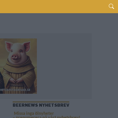
BEERNEWS NYHETSBREV
Missa inga ölnyheter
– prenumerera på vårt nyhetsbrev!