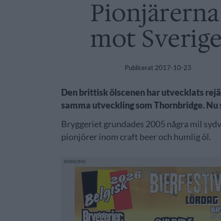
Pionjärerna
mot Sverig
Publicerat
2017-10-23
Den brittisk ölscenen har utvecklats rej
samma utveckling som Thornbridge. Nu sk
Bryggeriet grundades 2005 några mil sydväs
pionjörer inom craft beer och humlig öl.