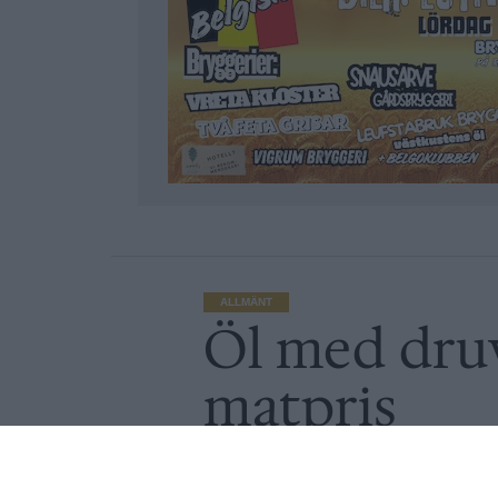
ALLMÄNT
Öl med dru
matpris
Av
Ronny Karlsson
Publicerat
2017-10-23