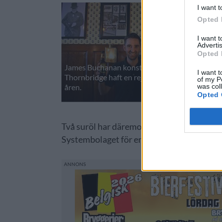
I want t
Opted 
I want 
Advertis
Opted 
James Buchanan konstaterar att
I want t
Thornbridge haft en rejäl utveckling genom
of my P
was col
åren.
Opted 
Två suröl har däremot blivit rejält uppm
Systembolaget för en tid sedan och det öl