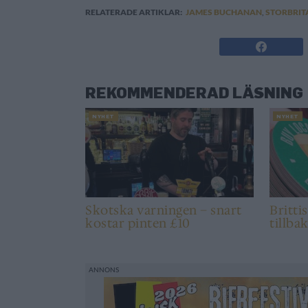
RELATERADE ARTIKLAR:
JAMES BUCHANAN
,
STORBRIT
REKOMMENDERAD LÄSNING
NYHET
NYHET
Skotska varningen – snart
Britti
kostar pinten £10
tillba