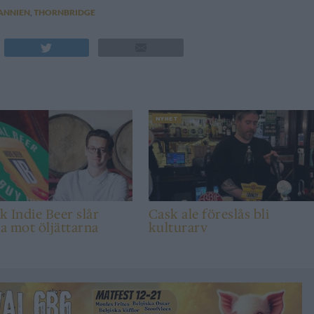
ANNIEN
,
THORNBRIDGE
NYHET
sk Indie Beer slår
Cask ale föreslås bli
ka mot öljättarna
kulturarv