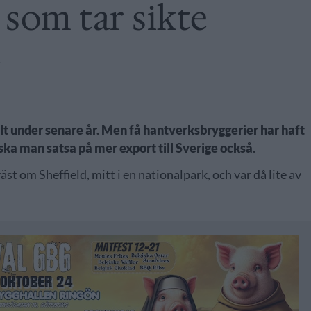
 som tar sikte
e
ält under senare år. Men få hantverksbryggerier har haft
a man satsa på mer export till Sverige också.
t om Sheffield, mitt i en nationalpark, och var då lite av