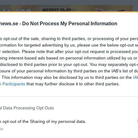
news.se -
Do Not Process My Personal Information
to opt-out of the sale, sharing to third parties, or processing of your per
formation for targeted advertising by us, please use the below opt-out s
r selection. Please note that after your opt-out request is processed y
eing interest-based ads based on personal information utilized by us or
disclosed to third parties prior to your opt-out. You may separately opt-
losure of your personal information by third parties on the IAB’s list of
. This information may also be disclosed by us to third parties on the
IA
trymme för att växa mer med den utrustning vi har i dag. Det
Participants
that may further disclose it to other third parties.
ttar Buchanan.
yckats bra är att man lyckats attrahera både den nya
l Data Processing Opt Outs
rbritannien.
o opt-out of the Sharing of my personal data.
ya bryggerier och vi brygger en hel del lager också, även om
In