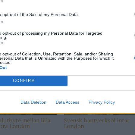
5 ml, 8,5 %, 29,90 kr, Imperial/Dubbel IPA
In
v några av de mysigaste personer jag träffat i branschen.
o opt-out of the Sale of my Personal Data.
tillsammans med Collective Arts och Poppels baserad på
In
n. Den är jag väldigt stolt över.
to opt-out of processing my Personal Data for Targeted
ing.
In
o opt-out of Collection, Use, Retention, Sale, and/or Sharing
ersonal Data that Is Unrelated with the Purposes for which it
lected.
Out
NYHET
CONFIRM
Data Deletion
Data Access
Privacy Policy
alutbyte mellan lilla
Svensk hantverksöl intar
tora London
London