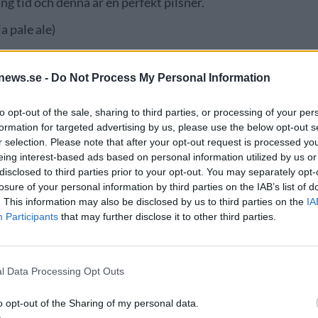
ång tid och denna är en perfekt pilsner.
a pale ale)
news.se -
Do Not Process My Personal Information
to opt-out of the sale, sharing to third parties, or processing of your per
formation for targeted advertising by us, please use the below opt-out s
r selection. Please note that after your opt-out request is processed y
eing interest-based ads based on personal information utilized by us or
disclosed to third parties prior to your opt-out. You may separately opt-
losure of your personal information by third parties on the IAB’s list of
. This information may also be disclosed by us to third parties on the
IA
Participants
that may further disclose it to other third parties.
kepp igång alla vill ha något nytt hela tiden. Jag förstår
l Data Processing Opt Outs
ill detta med nyheter på fat hela tiden. Bangatan kommer ja
o opt-out of the Sharing of my personal data.