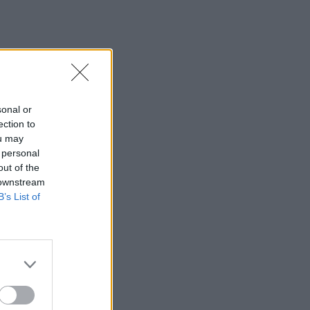
sonal or
ection to
ou may
 personal
out of the
 downstream
B’s List of
g