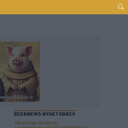
BEERNEWS NYHETSBREV
Missa inga ölnyheter
– prenumerera på vårt nyhetsbrev!