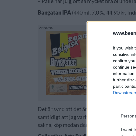
– Palle har ju gjort så mycket bra öl unde l
Bangatan IPA
(440 ml, 7,0 %, 44,90 kr, Indi
www.beer
If you wish 
sensitive in
confirm you
continue se
information 
further disc
participants
Downstream 
Det är synd att det är svårt att hålla flaggs
Persona
samtidigt att jag varit med och bidragit t
sakna, köp medan den finns kvar.
I want t