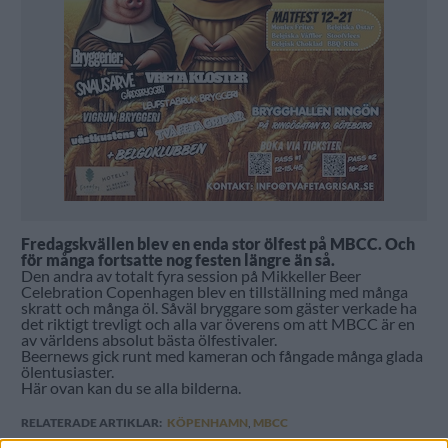
Fredagskvällen blev en enda stor ölfest på MBCC. Och
för många fortsatte nog festen längre än så.
Den andra av totalt fyra session på Mikkeller Beer
Celebration Copenhagen blev en tillställning med många
skratt och många öl. Såväl bryggare som gäster verkade ha
det riktigt trevligt och alla var överens om att MBCC är en
av världens absolut bästa ölfestivaler.
Beernews gick runt med kameran och fångade många glada
ölentusiaster.
Här ovan kan du se alla bilderna.
RELATERADE ARTIKLAR:
KÖPENHAMN
,
MBCC