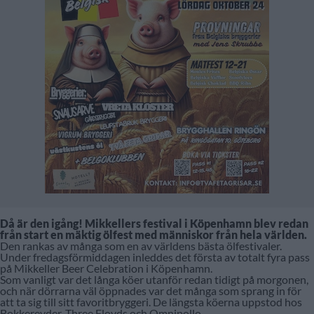
Då är den igång! Mikkellers festival i Köpenhamn blev redan
från start en mäktig ölfest med människor från hela världen.
Den rankas av många som en av världens bästa ölfestivaler.
Under fredagsförmiddagen inleddes det första av totalt fyra pass
på Mikkeller Beer Celebration i Köpenhamn.
Som vanligt var det långa köer utanför redan tidigt på morgonen,
och när dörrarna väl öppnades var det många som sprang in för
att ta sig till sitt favoritbryggeri. De längsta köerna uppstod hos
Bokkereyder, Three Floyds och Omnipollo.