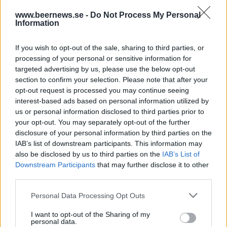
www.beernews.se -
Do Not Process My Personal
Information
Rekommenderad läsning
4 svenska bryggare om pulsen på årets MBCC
If you wish to opt-out of the sale, sharing to third parties, or
processing of your personal or sensitive information for
targeted advertising by us, please use the below opt-out
“Vi har inte förändrats – inget har förändrats”
section to confirm your selection. Please note that after your
opt-out request is processed you may continue seeing
MBCC 2025 – se höjdpunkterna här
interest-based ads based on personal information utilized by
us or personal information disclosed to third parties prior to
your opt-out. You may separately opt-out of the further
disclosure of your personal information by third parties on the
IAB’s list of downstream participants. This information may
also be disclosed by us to third parties on the
IAB’s List of
Downstream Participants
that may further disclose it to other
third parties.
Personal Data Processing Opt Outs
I want to opt-out of the Sharing of my
personal data.