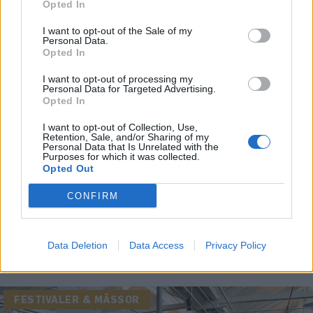
Opted In
I want to opt-out of the Sale of my
Personal Data.
Opted In
I want to opt-out of processing my
Personal Data for Targeted Advertising.
Opted In
I want to opt-out of Collection, Use,
Retention, Sale, and/or Sharing of my
Personal Data that Is Unrelated with the
Purposes for which it was collected.
Opted Out
FESTIVALER & MÄSSOR
CONFIRM
Mikkellers ölfest en succé från
start
Data Deletion
Data Access
Privacy Policy
Publicerat
2018-05-11
FESTIVALER & MÄSSOR