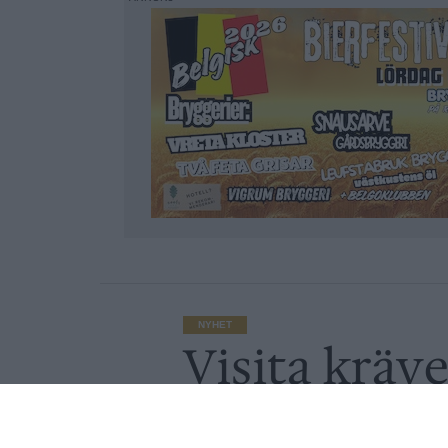
NYHET
Visita kräv
krogar