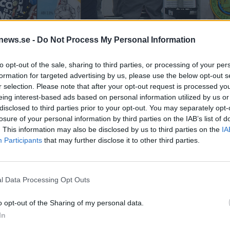
news.se -
Do Not Process My Personal Information
to opt-out of the sale, sharing to third parties, or processing of your per
formation for targeted advertising by us, please use the below opt-out s
r selection. Please note that after your opt-out request is processed y
eing interest-based ads based on personal information utilized by us or
disclosed to third parties prior to your opt-out. You may separately opt-
losure of your personal information by third parties on the IAB’s list of
n arrangerades senast, 2019.
Foto:
Ronny Karlsson
. This information may also be disclosed by us to third parties on the
IA
Participants
that may further disclose it to other third parties.
n 2021. Tidigare fanns hoppet om att festen skulle kunna
tt det inte blir något.
l Data Processing Opt Outs
att den fysiska festivalen som skulle ha varit i augusti i 
o opt-out of the Sharing of my personal data.
rheten om covid-pandemin.
In