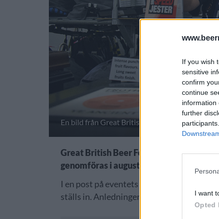
www.beer
If you wish 
sensitive in
confirm you
continue se
information 
further disc
En bild från Great British Beer Festival när de
participants
Downstream 
Great British Beer Festival ställs in äve
genomföras i augusti men det är nu klart a
Persona
I en post på eventets hemsida meddelar man 
I want t
ställs in. Anledningen är den stora osäke
Opted 