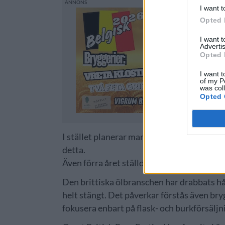
I want t
Opted 
I want 
Advertis
Opted 
I want t
of my P
was col
Opted 
I stället planerar man nu för ett alternat
detta.
Även förra året ställdes Great British Bee
Den brittiska ölbranschen har drabbats hår
helt stängt. Det påverkar förstås även bry
fokusera enbart på flask- och burkförsäljni