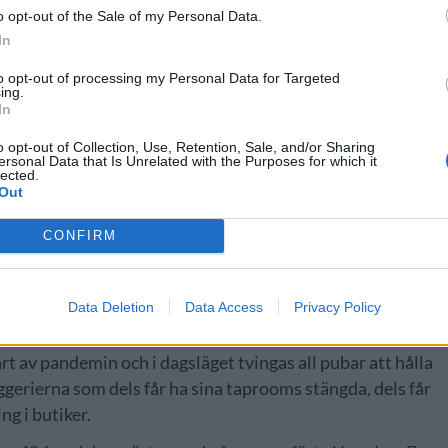
o opt-out of the Sale of my Personal Data.
In
to opt-out of processing my Personal Data for Targeted
ing.
In
o opt-out of Collection, Use, Retention, Sale, and/or Sharing
ersonal Data that Is Unrelated with the Purposes for which it
lected.
Out
CONFIRM
ivt event, men har ännu inte släppt så mycket information o
Data Deletion
Data Access
Privacy Policy
r Festival in av samma anledning.
t av pandemin och i dagsläget tvingas all pubar att hålla
ggerierna som dels får ha sina taprooms stängda, dels får
ng i butiker.