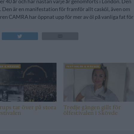
över 40 år och har nästan varje år genomförts i London. Den
 Den är en manifestation för framför allt casköl, även om
ören CAMRA har öppnat upp för mer av öl på vanliga fat för
LER & MÄSSOR
FESTIVALER & MÄSSOR
ups tar över på stora
Tredje gången gillt för
stivalen
ölfestivalen i Skövde