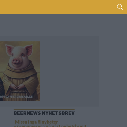
BEERNEWS NYHETSBREV
Missa inga ölnyheter
– prenumerera på vårt nyhetsbrev!