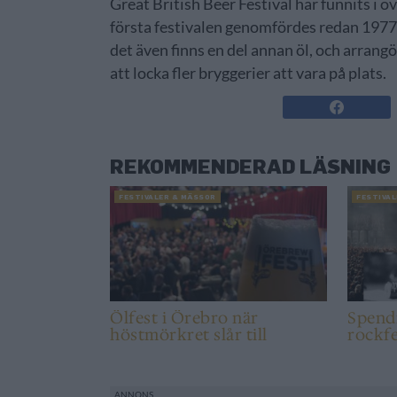
Great British Beer Festival har funnits i 
första festivalen genomfördes redan 1977.
det även finns en del annan öl, och arrang
att locka fler bryggerier att vara på plats.
REKOMMENDERAD LÄSNING
FESTIVALER & MÄSSOR
FESTIVA
Ölfest i Örebro när
Spendr
höstmörkret slår till
rockfe