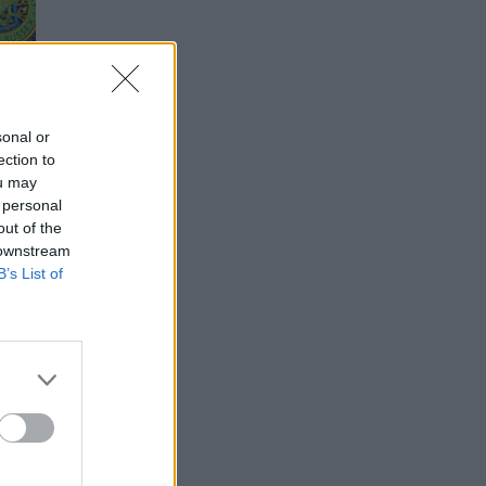
sonal or
ection to
ou may
 personal
out of the
 downstream
B’s List of
år