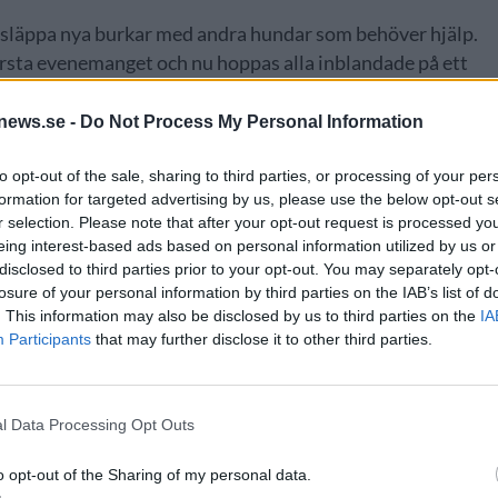
a släppa nya burkar med andra hundar som behöver hjälp.
örsta evenemanget och nu hoppas alla inblandade på ett
givna hundar.
news.se -
Do Not Process My Personal Information
to opt-out of the sale, sharing to third parties, or processing of your per
formation for targeted advertising by us, please use the below opt-out s
r selection. Please note that after your opt-out request is processed y
eing interest-based ads based on personal information utilized by us or
disclosed to third parties prior to your opt-out. You may separately opt-
losure of your personal information by third parties on the IAB’s list of
. This information may also be disclosed by us to third parties on the
IA
Participants
that may further disclose it to other third parties.
NYHET
l Data Processing Opt Outs
o opt-out of the Sharing of my personal data.
ryggeri tar över när
Hyllade bryggeriet ska