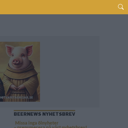
BEERNEWS NYHETSBREV
Missa inga ölnyheter
– prenumerera på vårt nyhetsbrev!