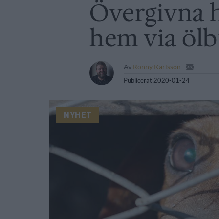
Övergivna 
hem via ölb
Av
Ronny Karlsson
Publicerat
2020-01-24
NYHET