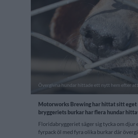
Övergivna hundar hittade ett nytt hem efter att
Motorworks Brewing har hittat sitt eget s
bryggeriets burkar har flera hundar hitt
Floridabryggeriet säger sig tycka om djur e
fyrpack öl med fyra olika burkar där överg