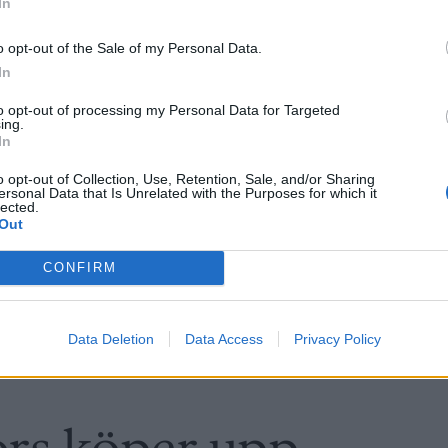
In
Chair flyttar
fyrdubbla sin yta
o opt-out of the Sale of my Personal Data.
In
to opt-out of processing my Personal Data for Targeted
ing.
In
o opt-out of Collection, Use, Retention, Sale, and/or Sharing
ersonal Data that Is Unrelated with the Purposes for which it
lected.
Out
CONFIRM
Data Deletion
Data Access
Privacy Policy