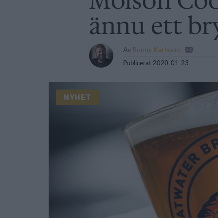
Molson Coo
ännu ett br
Av
Ronny Karlsson
Publicerat
2020-01-23
NYHET