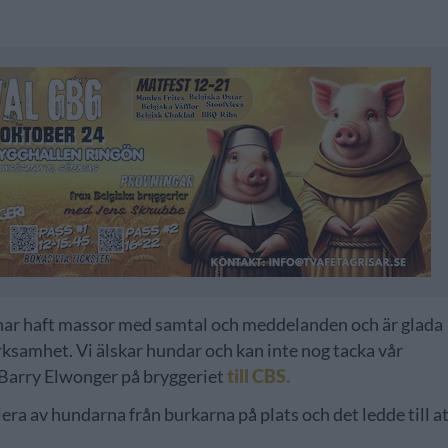
 har haft massor med samtal och meddelanden och är glada
samhet. Vi älskar hundar och kan inte nog tacka vår
r Barry Elwonger på bryggeriet
till CBS.
lera av hundarna från burkarna på plats och det ledde till a