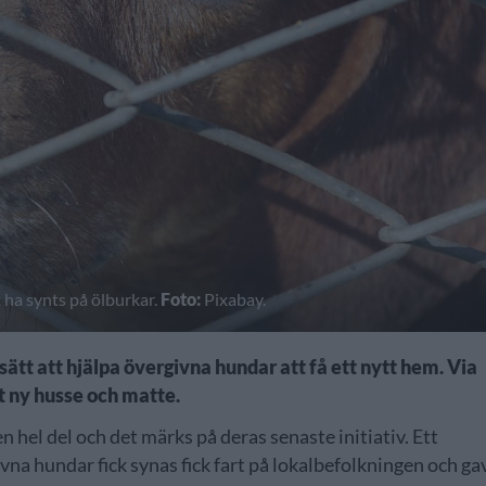
 ha synts på ölburkar.
Foto:
Pixabay.
ätt att hjälpa övergivna hundar att få ett nytt hem. Via
at ny husse och matte.
n hel del och det märks på deras senaste initiativ. Ett
ivna hundar fick synas fick fart på lokalbefolkningen och ga