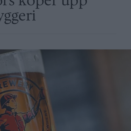
rs köper upp
yggeri