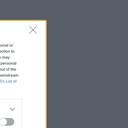
sonal or
ection to
ou may
 personal
out of the
 downstream
B’s List of