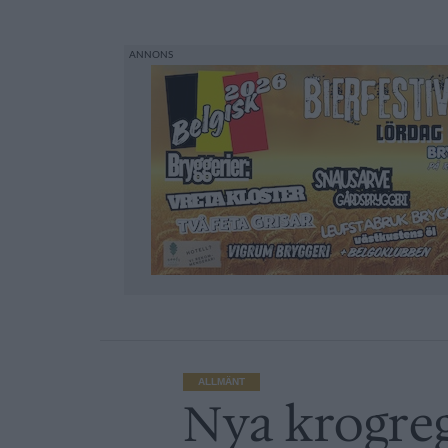
ALLMÄNT
Nya krogreg