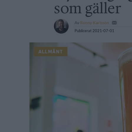
som gäller
Av
Ronny Karlsson
Publicerat
2021-07-01
ALLMÄNT