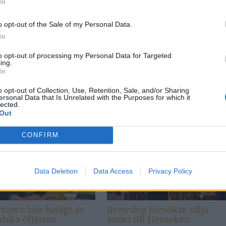
In
 fram av roboten, och vi har ingen aning om i fall den även
o opt-out of the Sale of my Personal Data.
ng som sker lär det dyka upp liknande robotar från andra
In
to opt-out of processing my Personal Data for Targeted
ing.
In
o opt-out of Collection, Use, Retention, Sale, and/or Sharing
ersonal Data that Is Unrelated with the Purposes for which it
lected.
Out
CONFIRM
TIONELLT
INTERNATIONELLT
Data Deletion
Data Access
Privacy Policy
town blir helägt av
Brewdog försökte sälja
dska öljätten
andel till Heineken