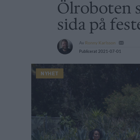
Ölroboten s
sida på fes
Av
Ronny Karlsson
Publicerat
2021-07-01
NYHET