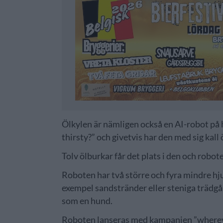
Ölkylen är nämligen också en AI-robot på h
thirsty?” och givetvis har den med sig kall ö
Tolv ölburkar får det plats i den och robot
Roboten har två större och fyra mindre hjul
exempel sandstränder eller steniga trädgå
som en hund.
Roboten lanseras med kampanjen ”wherever