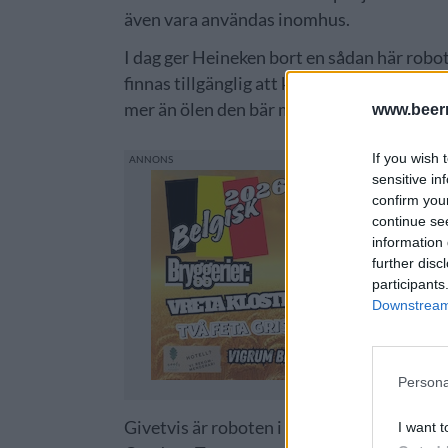
även vara användas inomhus.
I dag ger Heineken bort en sådan här robot 
finnas tillgänglig att köpa. Någon prisuppgi
mer än ölen den bär med sig i alla fall.
www.beer
If you wish 
sensitive in
confirm you
continue se
information 
further disc
participants
Downstream 
Persona
Givetvis är roboten i Heinekens gröna färg
I want t