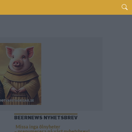
BEERNEWS NYHETSBREV
Missa inga ölnyheter
– prenumerera på vårt nyhetsbrev!