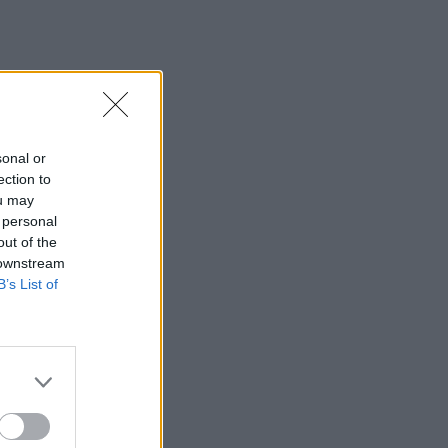
sonal or
ection to
ou may
 personal
out of the
 downstream
B’s List of