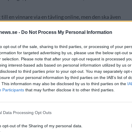
till en vinnare via en tävling online, men den ska även
ft finns det inte för roboten, men den lär kosta en hel del
news.se -
Do Not Process My Personal Information
to opt-out of the sale, sharing to third parties, or processing of your per
formation for targeted advertising by us, please use the below opt-out s
r selection. Please note that after your opt-out request is processed y
eing interest-based ads based on personal information utilized by us or
disclosed to third parties prior to your opt-out. You may separately opt-
losure of your personal information by third parties on the IAB’s list of
. This information may also be disclosed by us to third parties on the
IA
Participants
that may further disclose it to other third parties.
l Data Processing Opt Outs
er och den har fått namnet B.O.T, som står för Beer
o opt-out of the Sharing of my personal data.