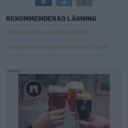
REKOMMENDERAD LÄSNING
4 ölkampanjer som gick helt snett
Ölreklam skrämmer bort kvinnor från öl