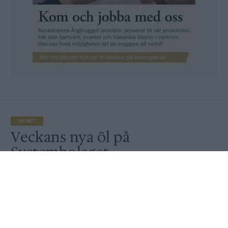
NYHET
Veckans nya öl på
Systembolaget
Av
Ronny Karlsson
Publicerat
2020-08-17
NYHET