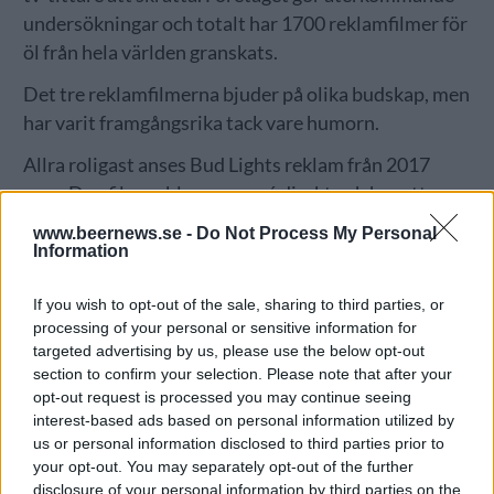
undersökningar och totalt har 1700 reklamfilmer för
öl från hela världen granskats.
Det tre reklamfilmerna bjuder på olika budskap, men
har varit framgångsrika tack vare humorn.
Allra roligast anses Bud Lights reklam från 2017
vara. Den filmen blev en succé direkt och har ett
tydligt budskap samtidigt som den är rolig.
www.beernews.se -
Do Not Process My Personal
Information
Här nedan kan du se de tre reklamfilmer som rankats
högst i undersökningen. Som bonus skickar vi också
If you wish to opt-out of the sale, sharing to third parties, or
med en samling med fyra reklamfilmer av en svensk
processing of your personal or sensitive information for
klassiker.
targeted advertising by us, please use the below opt-out
section to confirm your selection. Please note that after your
https://www.youtube.com/watch?
opt-out request is processed you may continue seeing
v=SmS0VoKW0Ug
interest-based ads based on personal information utilized by
us or personal information disclosed to third parties prior to
your opt-out. You may separately opt-out of the further
disclosure of your personal information by third parties on the