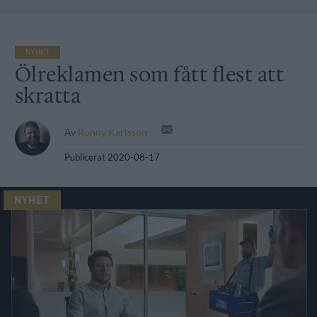
NYHET
Ölreklamen som fått flest att
skratta
Av
Ronny Karlsson
Publicerat
2020-08-17
NYHET