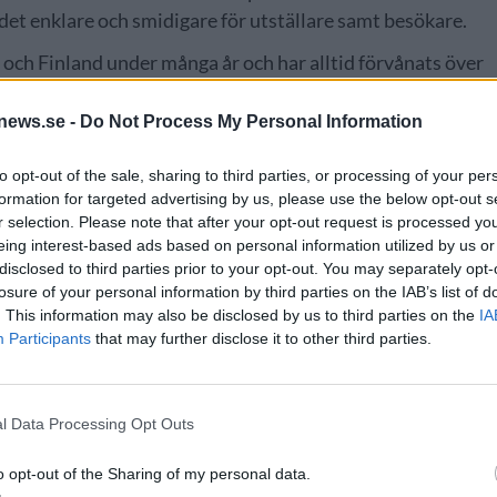
et enklare och smidigare för utställare samt besökare.
 och Finland under många år och har alltid förvånats över
söksupplevelse, betalningsflöden och kunduppföljning. Det
la plattform
news.se -
Do Not Process My Personal Information
erköping och Arvika. Så här ser resten av sommaren ut:
to opt-out of the sale, sharing to third parties, or processing of your per
formation for targeted advertising by us, please use the below opt-out s
r selection. Please note that after your opt-out request is processed y
eing interest-based ads based on personal information utilized by us or
disclosed to third parties prior to your opt-out. You may separately opt-
losure of your personal information by third parties on the IAB’s list of
. This information may also be disclosed by us to third parties on the
IA
Participants
that may further disclose it to other third parties.
l Data Processing Opt Outs
o opt-out of the Sharing of my personal data.