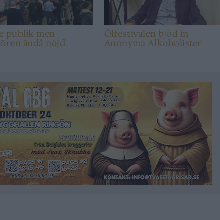
e publik men
Ölfestivalen bjöd in
gören ändå nöjd
Anonyma Alkoholister