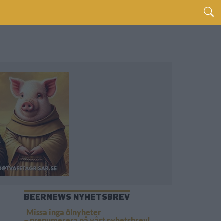
BEERNEWS NYHETSBREV
Missa inga ölnyheter
– prenumerera på vårt nyhetsbrev!