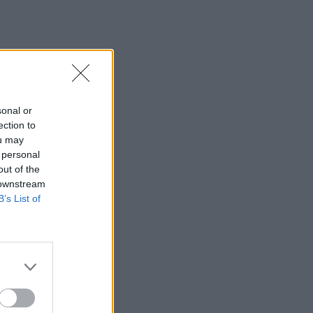
sonal or
ection to
ou may
 personal
out of the
 downstream
B’s List of