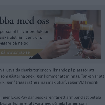
äl utvalda charkuterier och liknande på plats för att
 som gästerna onekligen kommer att minnas. Tanken är att
rkligen ”trigga igång sina smaklökar”, säger VD Fredrik
ningen ExpoPay där besökaren får ett armband att betala
jukvaran kommer att vara med på hela turnén som