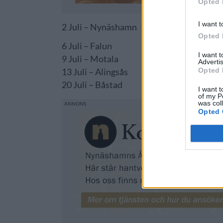
Opted 
I want t
2 Juli – Nynäshamn
Opted 
6 Juli – Falun
I want 
9 Juli – Motala
Advertis
Opted 
13 Juli – Alingsås
20 Juli – Båstad
I want t
of my P
was col
Opted 