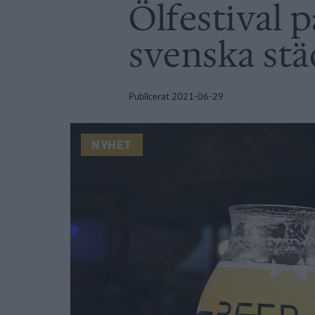
Ölfestival på
svenska stä
Publicerat
2021-06-29
NYHET