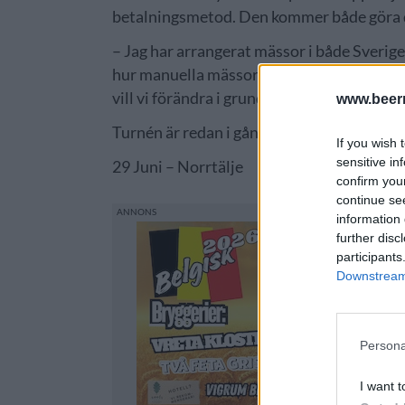
betalningsmetod. Den kommer både göra d
– Jag har arrangerat mässor i både Sverige
hur manuella mässor är vad det gäller be
vill vi förändra i grunden genom vår digita
www.beer
Turnén är redan i gång och har varit i Söd
If you wish 
sensitive in
29 Juni – Norrtälje
confirm you
continue se
information 
further disc
participants
Downstream 
Persona
I want t