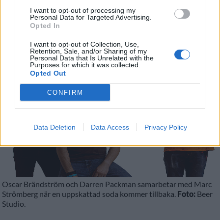
Publicerat
2017-09-11
I want to opt-out of processing my
Personal Data for Targeted Advertising.
Opted In
NYHET
I want to opt-out of Collection, Use,
Retention, Sale, and/or Sharing of my
Personal Data that Is Unrelated with the
Purposes for which it was collected.
Opted Out
CONFIRM
Data Deletion
Data Access
Privacy Policy
Oscar Brändström och Darren Packman samarbetar med Marc
Strömberg när en uppskattad soda kommer tillbaka.
Foto:
Beer
Studio.