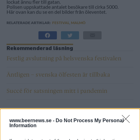
lockat ännu fler till gatan.
Polisen uppskattade antalet besökare till cirka 5000.
Här ovan kan du se en del bilder från öleventet.
RELATERADE ARTIKLAR:
FESTIVAL
,
MALMÖ
Rekommenderad läsning
Festlig avslutning på helsvenska festivalen
Äntligen – svenska ölfesten är tillbaka
Succé för satsningen mitt i pandemin
www.beernews.se -
Do Not Process My Personal
Information