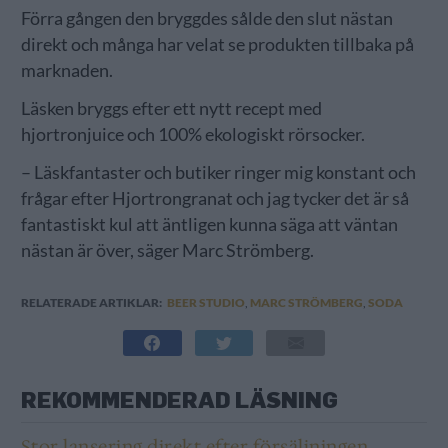
Förra gången den bryggdes sålde den slut nästan
direkt och många har velat se produkten tillbaka på
marknaden.
Läsken bryggs efter ett nytt recept med
hjortronjuice och 100% ekologiskt rörsocker.
– Läskfantaster och butiker ringer mig konstant och
frågar efter Hjortrongranat och jag tycker det är så
fantastiskt kul att äntligen kunna säga att väntan
nästan är över, säger Marc Strömberg.
RELATERADE ARTIKLAR:
BEER STUDIO
,
MARC STRÖMBERG
,
SODA
REKOMMENDERAD LÄSNING
Stor lansering direkt efter försäljningen