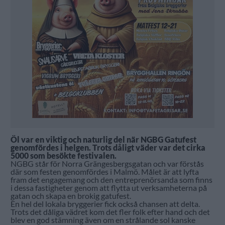
Öl var en viktig och naturlig del när NGBG Gatufest
genomfördes i helgen. Trots dåligt väder var det cirka
5000 som besökte festivalen.
NGBG står för Norra Grängesbergsgatan och var förstås
där som festen genomfördes i Malmö. Målet är att lyfta
fram det engagemang och den entreprenörsanda som finns
i dessa fastigheter genom att flytta ut verksamheterna på
gatan och skapa en brokig gatufest.
En hel del lokala bryggerier fick också chansen att delta.
Trots det dåliga vädret kom det fler folk efter hand och det
blev en god stämning även om en strålande sol kanske