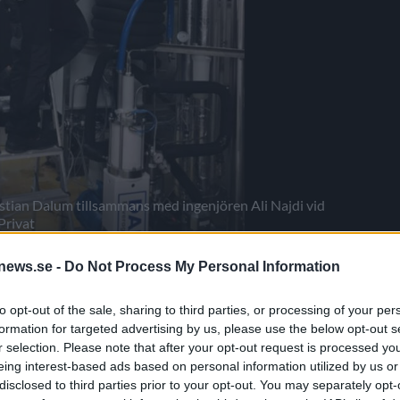
ian Dalum tillsammans med ingenjören Ali Najdi vid
Privat
news.se -
Do Not Process My Personal Information
tt system för återvinning av koldioxid som även passar
to opt-out of the sale, sharing to third parties, or processing of your per
formation for targeted advertising by us, please use the below opt-out s
undaren Kim Christian Dalum som står bakom lösningen
r selection. Please note that after your opt-out request is processed y
ggerierna Ørbæk Brewer och Svaneke Brewhouse. Idén fick
eing interest-based ads based on personal information utilized by us or
lobala företag bestämde sig för att bli sin egen.
disclosed to third parties prior to your opt-out. You may separately opt-