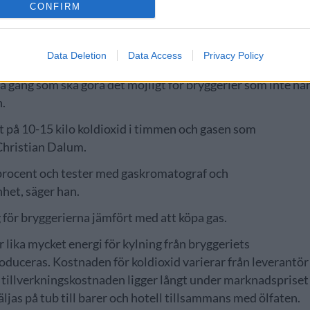
CONFIRM
vändas för mindre bryggerier, men mindre i sammanhanget
erierna. För närvarande är det bryggerier med en
 000 liter, det tillsammans med ett pris på 350 000 danska
Data Deletion
Data Access
Privacy Policy
t antal svenska hantverksbryggerier som klarar
å gång som ska göra det möjligt för bryggerier som inte nå
n.
 på 10-15 kilo koldioxid i timmen och gasen som
Christian Dalum.
 procent och tester med gaskromatograf och
het, säger han.
g för bryggerierna jämfört med att köpa gas.
lika mycket energi för kylning från bryggeriets
oduceras. Kostnaden för koldioxid varierar från leverantör
men tillverkningskostnaden ligger långt under marknadspriset
ljas på tub till barer och hotell tillsammans med ölfaten.