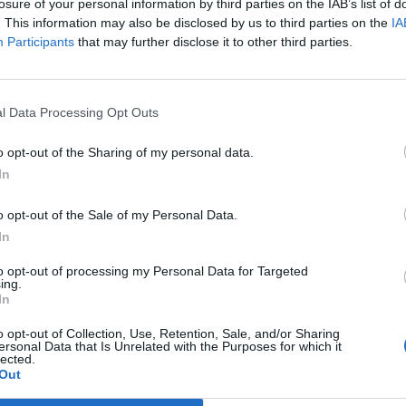
losure of your personal information by third parties on the IAB’s list of
. This information may also be disclosed by us to third parties on the
IA
Participants
that may further disclose it to other third parties.
l Data Processing Opt Outs
o opt-out of the Sharing of my personal data.
In
o opt-out of the Sale of my Personal Data.
In
nsoliderats och den inspirerande, vänliga och dynamiska
to opt-out of processing my Personal Data for Targeted
ing.
svunnit. Dessutom är det i hantverkssegmentet all tillväxt
In
er där. Det är den främsta anledningen till att jag beslutade
o opt-out of Collection, Use, Retention, Sale, and/or Sharing
 startade företaget och jag försöker nu att hjälpa
ersonal Data that Is Unrelated with the Purposes for which it
lected.
i mer miljövänliga och minska utsläppen, Kim Christian
Out