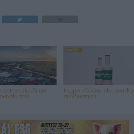
ALLMÄNT
rijätten ska få ner
Pappersflaskor ska minska
pen till noll
miljöavtryck