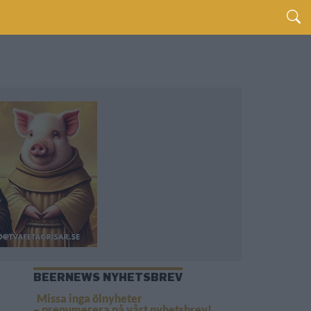
BEERNEWS NYHETSBREV
Missa inga ölnyheter
– prenumerera på vårt nyhetsbrev!