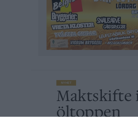
NYHET
Maktskifte 
öltoppen
Av
Ronny Karlsson
Publicerat
2021-01-14