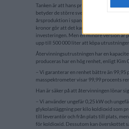
Tanken är att hans produkt ska kunna an
betyder de större svenska hantverksbrygg
årsproduktion i spannet 500 000 till 2 000
kronor gör att det kanske är ett begränsa
investeringen. Men en mindre version är p
upp till 500 000 liter att köpa utrustninge
Återvinningsutrustningen har en kapacitet
produceras har en hög renhet, enligt Kim 
– Vi garanterar en renhet bättre än 99,95
masspektrometer visar 99,99 procents ren
Han är säker på att återvinningen lönar si
– Vi använder ungefär 0,25 kW och ungefär 
glykolanläggning per kilo koldioxid som pr
till leverantör och från plats till plats, 
för koldioxid. Dessutom kan överskottet sä