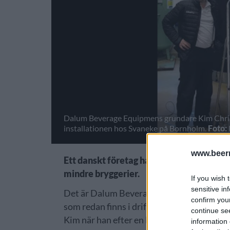
Dalum Beverage Equipmens grundare Kim Christ
installationen hos Svaneke på Bornholm.
Foto:
www.beer
Ett danskt företag har tagit fram ett ny
mindre bryggerier.
If you wish 
sensitive in
Det är Dalum Beverage Equipment och gr
confirm you
som redan finns i drift på de danska bry
continue se
Kim när han efter en lång karriär på flera g
information 