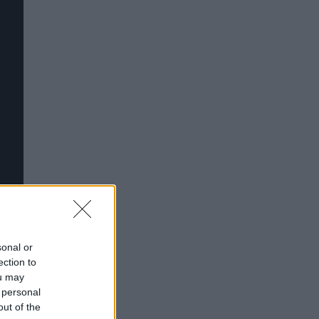
sonal or
ection to
ou may
 personal
out of the