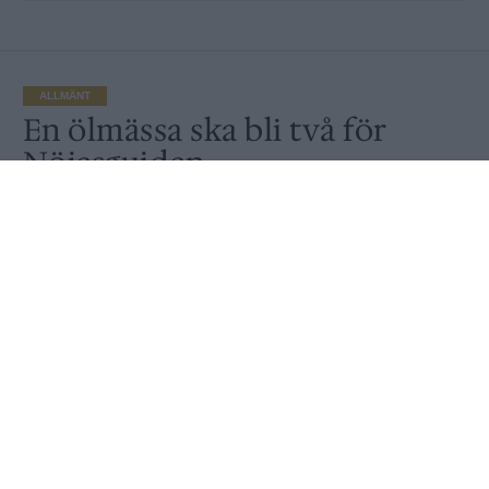
ALLMÄNT
En ölmässa ska bli två för
Nöjesguiden
Publicerat
2017-11-27
ALLMÄNT