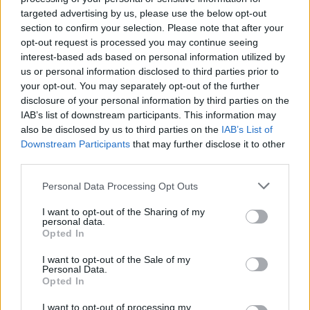
targeted advertising by us, please use the below opt-out
section to confirm your selection. Please note that after your
opt-out request is processed you may continue seeing
interest-based ads based on personal information utilized by
us or personal information disclosed to third parties prior to
your opt-out. You may separately opt-out of the further
disclosure of your personal information by third parties on the
IAB’s list of downstream participants. This information may
also be disclosed by us to third parties on the
IAB’s List of
Downstream Participants
that may further disclose it to other
third parties.
Personal Data Processing Opt Outs
I want to opt-out of the Sharing of my
personal data.
Opted In
I fjol var det Kopparbergs som stod för ölen på
I want to opt-out of the Sale of my
festivalen men till nästa år blir det Carlsberg som tar
Personal Data.
över. Falcon, Staropramen och Broooklyn är ölen
Opted In
som det ska fokuseras på.
I want to opt-out of processing my