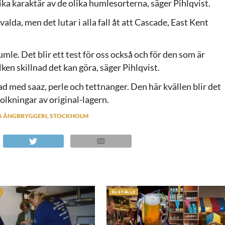
ika karaktär av de olika humlesorterna, säger Pihlqvist.
lda, men det lutar i alla fall åt att Cascade, East Kent
umle. Det blir ett test för oss också och för den som är
lken skillnad det kan göra, säger Pihlqvist.
d med saaz, perle och tettnanger. Den här kvällen blir det
tolkningar av original-lagern.
 ÅNGBRYGGERI
,
STOCKHOLM
A
ÖLSTÄLLE