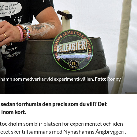
näshamn som medverkar vid experimentkvällen.
Foto:
Ronny
 sedan torrhumla den precis som du vill? Det
 inom kort.
tockholm som blir platsen för experimentet och iden
betet sker tillsammans med Nynäshamns Ångbryggeri.