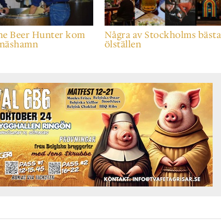
he Beer Hunter kom
Några av Stockholms bäst
Nynäshamn
ölställen