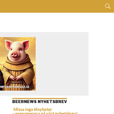
BEERNEWS NYHETSBREV
Missa inga ölnyheter
– prenumerera på vårt nyhetsbrev!