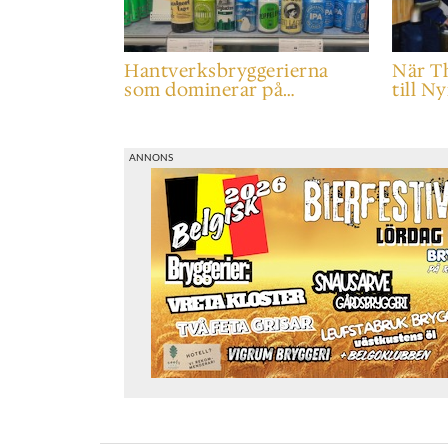
Hantverksbryggerierna
När T
som dominerar på
till 
Systembolaget