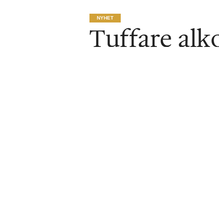
NYHET
Tuffare alko
törstigaste 
Publicerat
2018-02-08
NYHET