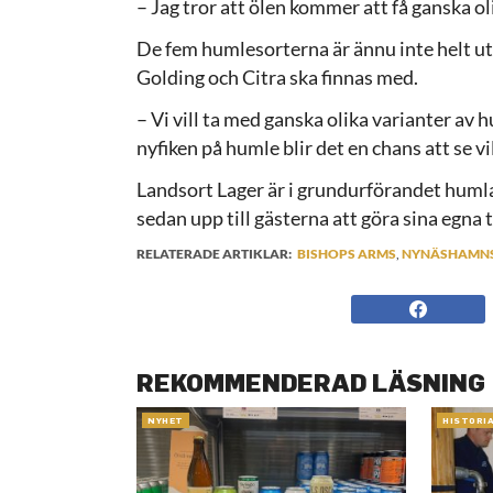
– Jag tror att ölen kommer att få ganska ol
De fem humlesorterna är ännu inte helt utva
Golding och Citra ska finnas med.
– Vi vill ta med ganska olika varianter av h
nyfiken på humle blir det en chans att se vi
Landsort Lager är i grundurförandet humla
sedan upp till gästerna att göra sina egna 
RELATERADE ARTIKLAR:
BISHOPS ARMS
,
NYNÄSHAMNS
REKOMMENDERAD LÄSNING
NYHET
HISTORI