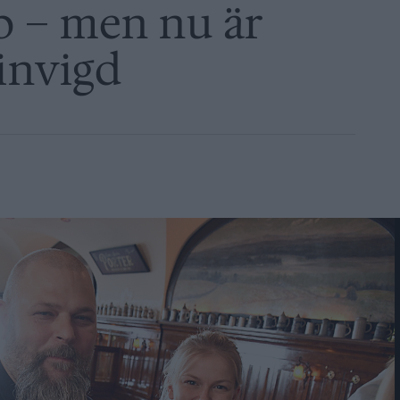
b – men nu är
invigd