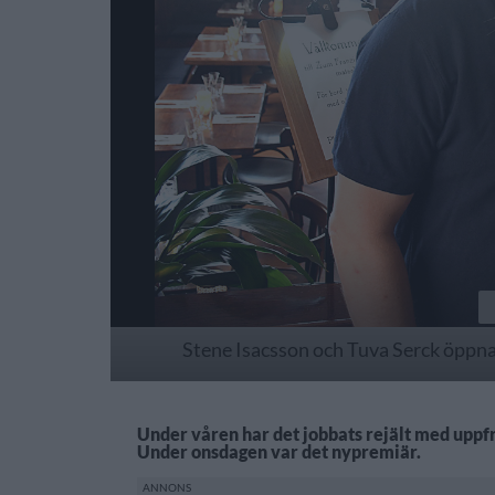
Stene Isacsson och Tuva Serck öppnad
Under våren har det jobbats rejält med uppfr
Under onsdagen var det nypremiär.