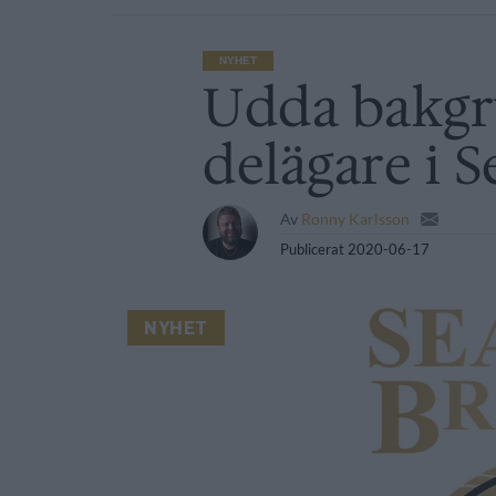
NYHET
Udda bakgr
delägare i 
Av
Ronny Karlsson
Publicerat
2020-06-17
NYHET