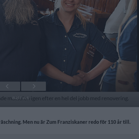
e matsalen igen efter en hel del jobb med renovering.
Bild 1 av 8
äschning. Men nu är Zum Franziskaner redo för 110 år till.