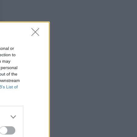
sonal or
ection to
ou may
 personal
out of the
 downstream
B’s List of