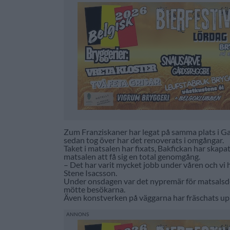
Zum Franziskaner har legat på samma plats i Gam
sedan tog över har det renoverats i omgångar.
Taket i matsalen har fixats, Bakfickan har skapa
matsalen att få sig en total genomgång.
– Det har varit mycket jobb under våren och vi ha
Stene Isacsson.
Under onsdagen var det nypremär för matsalsdel
mötte besökarna.
Även konstverken på väggarna har fräschats upp 