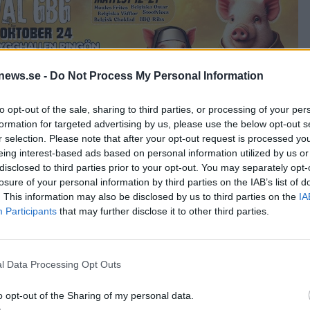
news.se -
Do Not Process My Personal Information
to opt-out of the sale, sharing to third parties, or processing of your per
formation for targeted advertising by us, please use the below opt-out s
r selection. Please note that after your opt-out request is processed y
eing interest-based ads based on personal information utilized by us or
jälvrunna öl från Västeråsbryggeriet Coppersmith´s. De hade med
disclosed to third parties prior to your opt-out. You may separately opt-
ses som den officiella invigningen av de uppfräschade lokalerna.
losure of your personal information by third parties on the IAB’s list of
NZISKANER
. This information may also be disclosed by us to third parties on the
IA
Participants
that may further disclose it to other third parties.
l Data Processing Opt Outs
E
NYHET
o opt-out of the Sharing of my personal data.