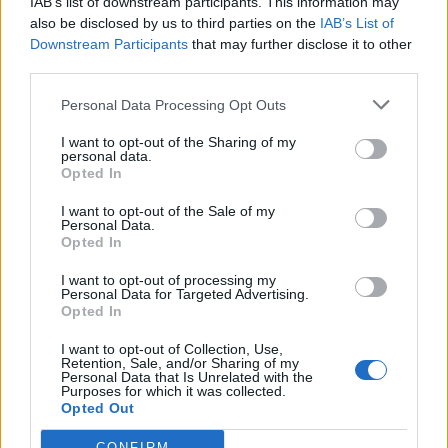
IAB’s list of downstream participants. This information may
miljoner liter. Ett tapp på 32,8 procent.
also be disclosed by us to third parties on the
IAB’s List of
Downstream Participants
that may further disclose it to other
Då ska man komma ihåg att pandemin inte slog till
third parties.
mot Sverige förrän i mars, och att vi hade ganska få
Personal Data Processing Opt Outs
restriktioner under sommaren 2020. Det var också
först vid jul i fjol som kravet på att säga 20.30
I want to opt-out of the Sharing of my
personal data.
infördes,.
Opted In
Siffrorna
presenteras på Folkhälsomyndighetens
I want to opt-out of the Sale of my
Personal Data.
hemsida och visar att tappet skett både bland
Opted In
starkare och svagare starköl. För öl upp till högst 5,6
procent är tappet 32,5 procent. För starkare öl
I want to opt-out of processing my
Personal Data for Targeted Advertising.
landar den siffran på 34,8 procent.
Opted In
Siffrorna matchar Systembolagets försäljning på ett
I want to opt-out of Collection, Use,
Retention, Sale, and/or Sharing of my
ganska bra sätt. Där ökade ölförsäljningen med
Personal Data that Is Unrelated with the
Purposes for which it was collected.
drygt 33 miljoner liter.
Opted Out
CONFIRM