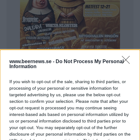
www.beernews.se -
Do Not Process My Personal
Information
Delfi har gjort en totalmarknadsskattning på
If you wish to opt-out of the sale, sharing to third parties, or
uppdrag av Sveriges Bryggerier. Där visar det sig att
processing of your personal or sensitive information for
den svenska restaurangbranachen tappat stort i
targeted advertising by us, please use the below opt-out
section to confirm your selection. Please note that after your
ölförsäljning.
opt-out request is processed you may continue seeing
Det är så klart inte överraskande med tanke på de
interest-based ads based on personal information utilized by
us or personal information disclosed to third parties prior to
restriktioner som funnits men tappet är rejält. 2019
your opt-out. You may separately opt-out of the further
såldes det 87,2 miljoner liter öl på svenska barer och
disclosure of your personal information by third parties on the
restauranger. 2020 var den siffran nere i 58,6