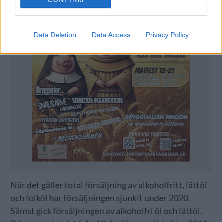
Data Deletion
Data Access
Privacy Policy
När det gäller total försäljning av alkoholfritt, lättöl
och folköl har försäljningen sjunkit under 2020.
Sämst gick försäljningen av alkoholfri öl och lättöl.