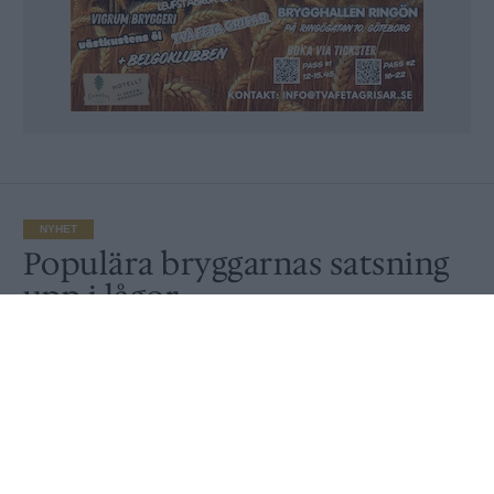
NYHET
Populära bryggarnas satsning
upp i lågor
Av
Ronny Karlsson
Publicerat
2021-06-28
NYHET