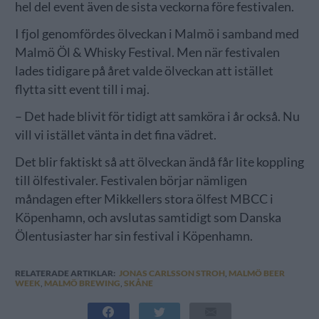
hel del event även de sista veckorna före festivalen.
I fjol genomfördes ölveckan i Malmö i samband med
Malmö Öl & Whisky Festival. Men när festivalen
lades tidigare på året valde ölveckan att istället
flytta sitt event till i maj.
– Det hade blivit för tidigt att samköra i år också. Nu
vill vi istället vänta in det fina vädret.
Det blir faktiskt så att ölveckan ändå får lite koppling
till ölfestivaler. Festivalen börjar nämligen
måndagen efter Mikkellers stora ölfest MBCC i
Köpenhamn, och avslutas samtidigt som Danska
Ölentusiaster har sin festival i Köpenhamn.
RELATERADE ARTIKLAR:
JONAS CARLSSON STROH
,
MALMÖ BEER
WEEK
,
MALMÖ BREWING
,
SKÅNE