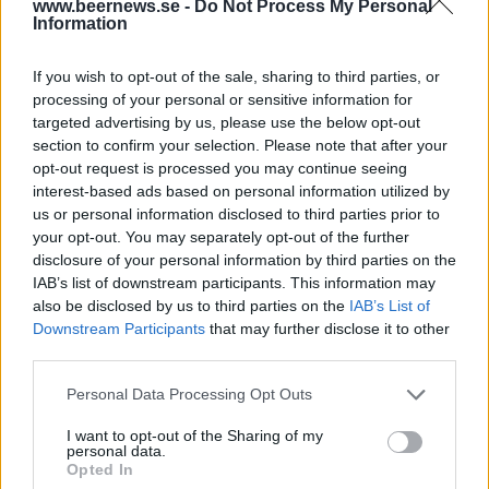
Han är en av de drivande bakom ölveckan, bland
www.beernews.se -
Do Not Process My Personal
Information
annat tillsammans med Lisa Snellström som är
ordförande i Sällskapet Malte. Veckan genomförs
If you wish to opt-out of the sale, sharing to third parties, or
den här gången 15-21 maj och det är Sällskapet
processing of your personal or sensitive information for
Malte som arrangerar,
targeted advertising by us, please use the below opt-out
section to confirm your selection. Please note that after your
Jonas Carlsson Stroh märker på intresset från
opt-out request is processed you may continue seeing
stadens krogar och bryggerier att intresset är
interest-based ads based on personal information utilized by
us or personal information disclosed to third parties prior to
betydligt större i år. Det kommer att bli tap
your opt-out. You may separately opt-out of the further
takeovers, middagar med öl och event där gästerna
disclosure of your personal information by third parties on the
får träffa olika bryggare.
IAB’s list of downstream participants. This information may
also be disclosed by us to third parties on the
IAB’s List of
Det är också klart att det kommer att bryggas en
Downstream Participants
that may further disclose it to other
officiell öl för ölveckan. Den kommer att bryggas hos
third parties.
Malmö Brewing.
Personal Data Processing Opt Outs
– Det känns bra, det ska bli kul att det finns en sådan
I want to opt-out of the Sharing of my
öl, säger Carlsson Stroh.
personal data.
Opted In