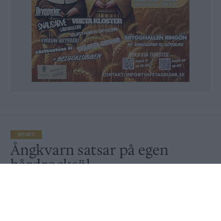
NYHET
Ångkvarn satsar på egen
hårdrocksöl
Publicerat
2017-04-05
NYHET