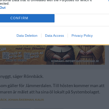
lected.
Out
CONFIRM
Data Deletion
Data Access
Privacy Policy
t snyggt, säger Rönnbäck.
lt som gäller för Jämmerdalen. Till hösten kommer man att
mmaren är målet att ha sina öl lokalt på Systembolaget.
BÄCK
,
JOHAN ÅKERMAN
,
KALIX