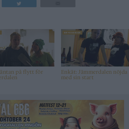
T
BRYGGERIER
äntan på flytt för
Enkät: Jämmerdalen nöjda
rdalen
med sin start