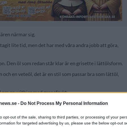
iären närmar sig.
tagit lite tid, men det har med våra andra jobb att göra,
on. Den öl som redan står klar är en grisette i lättölsform.
och en veteöl, det är en stil som passar bra som lättöl,
ed om en witbier med grapefrukt.
news.se -
Do Not Process My Personal Information
to opt-out of the sale, sharing to third parties, or processing of your per
formation for targeted advertising by us, please use the below opt-out s