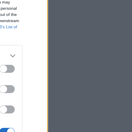
ou may
 personal
out of the
 downstream
B’s List of