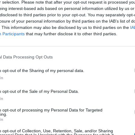
r selection. Please note that after your opt-out request is processed y
eing interest-based ads based on personal information utilized by us or
disclosed to third parties prior to your opt-out. You may separately opt-
losure of your personal information by third parties on the IAB’s list of
. This information may also be disclosed by us to third parties on the
IA
Participants
that may further disclose it to other third parties.
l Data Processing Opt Outs
g och det är efterfrågan på ölen som kommer att styra hur
o opt-out of the Sharing of my personal data.
bb.
In
 här, vi vill att det ska bli så framöver, säger Jenny
o opt-out of the Sale of my Personal Data.
In
to opt-out of processing my Personal Data for Targeted
ing.
In
pis Anna Andersson för desigenen på sina etiketter.
o opt-out of Collection, Use, Retention, Sale, and/or Sharing
har gett etiketterna en spännande och fantasifull touch.
ersonal Data that Is Unrelated with the Purposes for which it