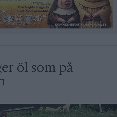
er öl som på
n