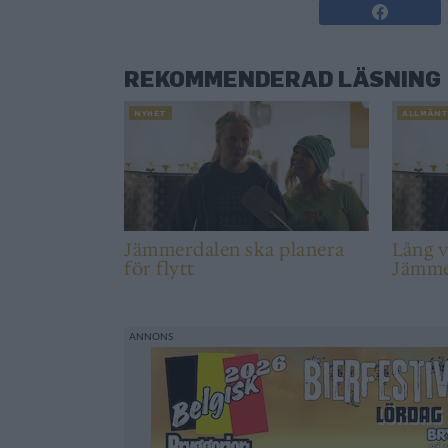
REKOMMENDERAD LÄSNING
NYHET
ALLMÄN
Jämmerdalen ska planera
Lång v
för flytt
Jämme