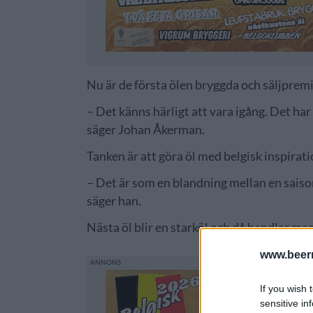
Nu är de första ölen bryggda och säljprem
– Det känns härligt att vara igång. Det har 
säger Johan Åkerman.
Tanken är att göra öl med belgisk inspirati
– Det är som en blandning mellan en saison 
säger han.
Nästa öl blir en starköl och då handlar m
www.beer
If you wish 
sensitive in