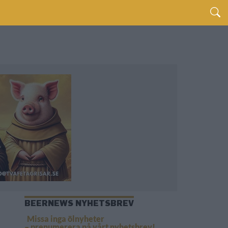
BEERNEWS NYHETSBREV
Missa inga ölnyheter
– prenumerera på vårt nyhetsbrev!