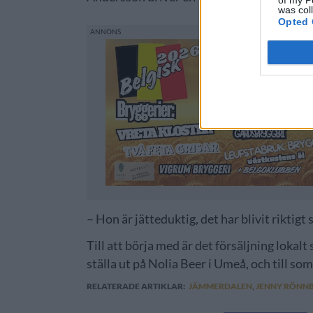
was col
Opted 
– Hon är jätteduktig, det har blivit riktig
Till att börja med är det försäljning loka
ställa ut på Nolia Beer i Umeå, och till so
RELATERADE ARTIKLAR:
JÄMMERDALEN
,
JENNY RÖNN