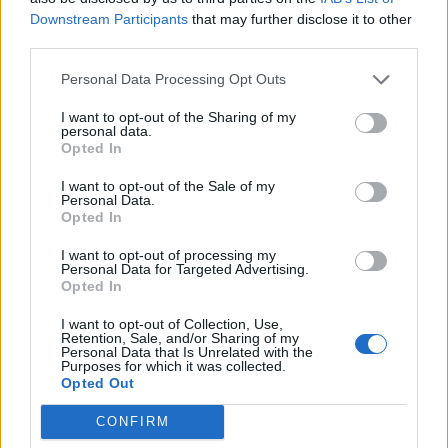
Downstream Participants
that may further disclose it to other
third parties.
Personal Data Processing Opt Outs
I want to opt-out of the Sharing of my
personal data.
Opted In
I want to opt-out of the Sale of my
Personal Data.
Opted In
I want to opt-out of processing my
Personal Data for Targeted Advertising.
Opted In
I want to opt-out of Collection, Use,
Retention, Sale, and/or Sharing of my
Personal Data that Is Unrelated with the
Purposes for which it was collected.
Tävlingen är öppen för alla och äger rum den 20
Opted Out
november i Folkungaskolans matsal i Linköping.
CONFIRM
– Det är nytt för i år att vi är i nya större lokaler, då