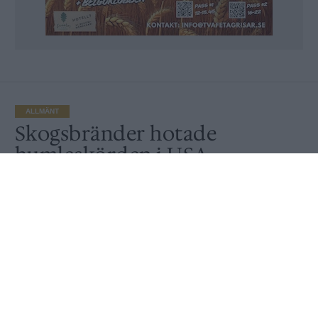
ALLMÄNT
Skogsbränder hotade
humleskörden i USA
Av
Peter Lindh
Publicerat
2021-10-04
ALLMÄNT