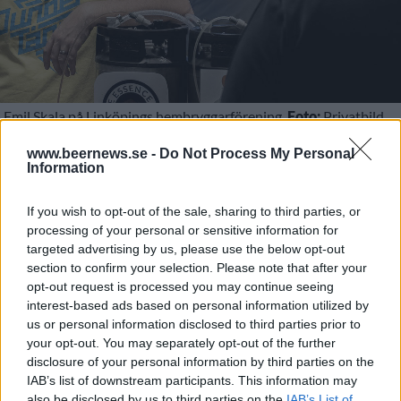
Emil Skala på Linköpings hembryggarförening.
Foto:
Privatbild
www.beernews.se -
Do Not Process My Personal
Information
Linköpings hembryggarförening drar igång sina
ölträffar igen och nu ska de arrangera en
If you wish to opt-out of the sale, sharing to third parties, or
hembryggartävling tävling där vinnaren får sitt öl
processing of your personal or sensitive information for
targeted advertising by us, please use the below opt-out
bryggt på Centralbryggeriet.
section to confirm your selection. Please note that after your
Varje år arrangerar Linköpings hembryggarförening
opt-out request is processed you may continue seeing
interest-based ads based on personal information utilized by
Novembermörkret, en hembryggartävling med
us or personal information disclosed to third parties prior to
fokus på mörk öl. Förra året blev det ingen träff på
your opt-out. You may separately opt-out of the further
grund av pandemin men nu är det alltså på gång.
disclosure of your personal information by third parties on the
IAB’s list of downstream participants. This information may
also be disclosed by us to third parties on the
IAB’s List of