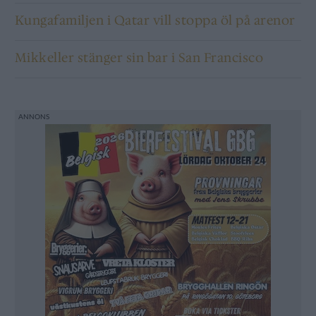
Kungafamiljen i Qatar vill stoppa öl på arenor
Mikkeller stänger sin bar i San Francisco