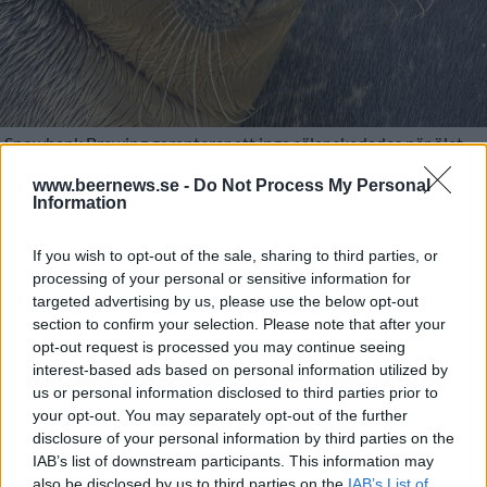
Snowbank Brewing garanterar att inga sälar skadades när ölet
Apres Ski Pale Lager tillverkades.
Foto:
Pixabay
www.beernews.se -
Do Not Process My Personal
Information
Det är lätt hänt med tryckfel på etiketter och ett
If you wish to opt-out of the sale, sharing to third parties, or
bryggeri som drabbats av detta är Snowbank
processing of your personal or sensitive information for
Brewing i USA. I stället för havssalt stod det sälsalt
targeted advertising by us, please use the below opt-out
section to confirm your selection. Please note that after your
på burkarna.
opt-out request is processed you may continue seeing
När bryggeriet upptäckte misstaget stod de inför att
interest-based ads based on personal information utilized by
us or personal information disclosed to third parties prior to
antingen slänga alla 7000 burkar eller sätta på nya
your opt-out. You may separately opt-out of the further
etiketter. Men att slänga burkarna blev för dyrt och
disclosure of your personal information by third parties on the
att märka om dem för tidsödande. Så i stället kom de
IAB’s list of downstream participants. This information may
på en annan lösning: de använde burkarna som de
also be disclosed by us to third parties on the
IAB’s List of