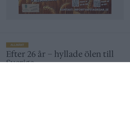
ALLMÄNT
Efter 26 år – hyllade ölen till
Sverige
Av
Ronny Karlsson
Publicerat
2021-03-23
ALLMÄNT