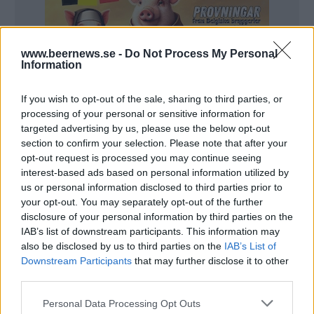
www.beernews.se -
Do Not Process My Personal
Information
If you wish to opt-out of the sale, sharing to third parties, or
processing of your personal or sensitive information for
targeted advertising by us, please use the below opt-out
section to confirm your selection. Please note that after your
opt-out request is processed you may continue seeing
interest-based ads based on personal information utilized by
us or personal information disclosed to third parties prior to
your opt-out. You may separately opt-out of the further
Gott om besökare. Glada medaljörer. Som vanligt blev
disclosure of your personal information by third parties on the
det en trevlig dag när Sällskapet Malte genomförde sin
hembryggartävling i helgen.
IAB’s list of downstream participants. This information may
Sällskapet Maltes Hembrygdsfestival har blivit en viktig
also be disclosed by us to third parties on the
IAB’s List of
tillställning för hembryggare i södra Sverige. Den här
Downstream Participants
that may further disclose it to other
gången höll man till i Limhamns Folkets Hus och det var en
hel del nyfikna ölvänner som hade tagit sig tid för att umgås
third parties.
och prova hembryggda öl.
Men även om mycket handlade om att ha trevligt, så fanns
Personal Data Processing Opt Outs
det ju också tävlingsmoment. Folkets val och domarklassen