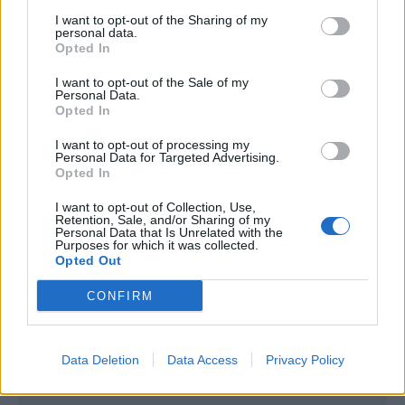
gick det att få medalj i, och faktiskt blev det helt olika öl som
I want to opt-out of the Sharing of my
fick medalj i de två tävlingarna.
personal data.
Sammanlagt 42 olika öl fanns med under dagen, och så här
Opted In
fördelade sig medaljerna:
Folkets val:
I want to opt-out of the Sale of my
Personal Data.
Opted In
I want to opt-out of processing my
Personal Data for Targeted Advertising.
Opted In
I want to opt-out of Collection, Use,
Retention, Sale, and/or Sharing of my
Personal Data that Is Unrelated with the
Purposes for which it was collected.
Opted Out
CONFIRM
Data Deletion
Data Access
Privacy Policy