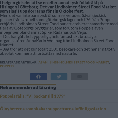
I helgen gick det att se en eller annat tysk folkdräkt på
Hisingen i Göteborg. Det var Lindholmen Street Food Market
som slagit upp dörrarna för sin Oktoberfest.
Men det var inte bara tysk öl som serverades. Såväl tjeckisk
pilsner från Urquell samt göteborgsk lager och IPA från Poppels
erbjöds. Lindholmen Street Food har ett etablerat samarbete med
flera av Göteborgs bryggerier, som förutom Poppels även
inbegriper bland annat Spike, Rådanäs och Vega.
– Det har gått helt ypperligt, helt fantastiskt bra, säger
organisatören AnnaKarin Wollhag från Lindholmen Street Food
Market.
– Jag tror att det blir totalt 2500 besökare och det här är något vi
absolut kommer att fortsätta med nästa år.
RELATERADE ARTIKLAR:
ASAHI
,
LINDHHOLMEN STREET FOOD MARKET
,
POPPELS
Rekommenderad läsning
Poppels fälls: ”Vi backar till 1979”
Ölnyheterna som skakar supportrarna inför ligastarten