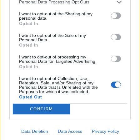
Personal Data Processing Opt Outs
I want to opt-out of the Sharing of my
personal data.
Opted In
1. Cloud Brewery – Black Cloud Porter
2. Cloud Brewery – Peach Melba
3. Milos från Brewbros Malmö – Lakrits Stout Vanilla
I want to opt-out of the Sale of my
Edition
Personal Data.
Opted In
RELATERADE ARTIKLAR:
MALMÖ
,
MALTE
I want to opt-out of processing my
Personal Data for Targeted Advertising.
Opted In
Rekommenderad läsning
I want to opt-out of Collection, Use,
Retention, Sale, and/or Sharing of my
Festlig avslutning på helsvenska festivalen
Personal Data that Is Unrelated with the
Purposes for which it was collected.
Opted Out
Äntligen – svenska ölfesten är tillbaka
CONFIRM
Succé för satsningen mitt i pandemin
Data Deletion
Data Access
Privacy Policy