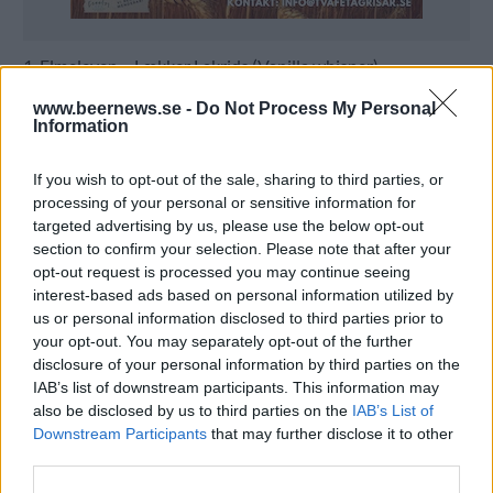
1. Elmeleven – Lækker Lakrids (Vanilla whisper)
2. Giant Brothers – I got a passion for mango, berliner
3. Sebastian Jonsson – New England IPA
www.beernews.se -
Do Not Process My Personal
Årets rookie: Elmeleven
Information
Domarnas val:
If you wish to opt-out of the sale, sharing to third parties, or
processing of your personal or sensitive information for
targeted advertising by us, please use the below opt-out
section to confirm your selection. Please note that after your
opt-out request is processed you may continue seeing
interest-based ads based on personal information utilized by
us or personal information disclosed to third parties prior to
your opt-out. You may separately opt-out of the further
disclosure of your personal information by third parties on the
IAB’s list of downstream participants. This information may
also be disclosed by us to third parties on the
IAB’s List of
Downstream Participants
that may further disclose it to other
third parties.