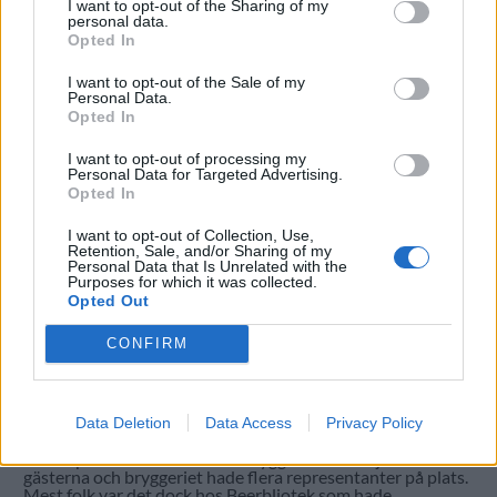
I want to opt-out of the Sharing of my
personal data.
Opted In
I want to opt-out of the Sale of my
Personal Data.
Opted In
I want to opt-out of processing my
Personal Data for Targeted Advertising.
Opted In
I want to opt-out of Collection, Use,
Retention, Sale, and/or Sharing of my
Personal Data that Is Unrelated with the
Purposes for which it was collected.
Ölpremiär, glass och öl samt tap takeover.
Opted Out
Onsdagskvällen på Gbg Beer Week bjöd på en bra
variation av arrangemang.
CONFIRM
Hos Smaka vid Vasaplatsen hade Göteborgs Nya Bryggeri
premiär för sin Frölunda IPA. En öl som verkade passa
besökarna i smaken. Bryggeriet hade också flera
representanter på plats, bland annat fick vd Ola Jonsson
jobba bakom baren.
Data Deletion
Data Access
Privacy Policy
På Bishops Järntorget var det Lycke Bryggeri som lockade
med tap takover. Ett antal av bryggeriets öl erbjöds till
gästerna och bryggeriet hade flera representanter på plats.
Mest folk var det dock hos Beerbliotek som hade