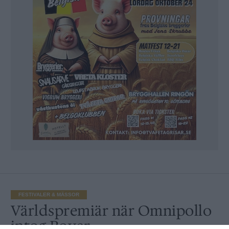
FESTIVALER & MÄSSOR
Världspremiär när Omnipollo
intog Rover