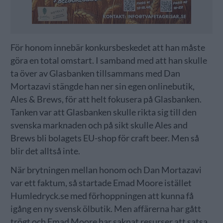
För honom innebär konkursbeskedet att han måste
göra en total omstart. I samband med att han skulle
ta över av Glasbanken tillsammans med Dan
Mortazavi stängde han ner sin egen onlinebutik,
Ales & Brews, för att helt fokusera på Glasbanken.
Tanken var att Glasbanken skulle rikta sig till den
svenska marknaden och på sikt skulle Ales and
Brews bli bolagets EU-shop för craft beer. Men så
blir det alltså inte.
När brytningen mellan honom och Dan Mortazavi
var ett faktum, så startade Emad Moore istället
Humledryck.se med förhoppningen att kunna få
igång en ny svensk ölbutik. Men affärerna har gått
trögt och Emad Moore har saknat resurser att satsa