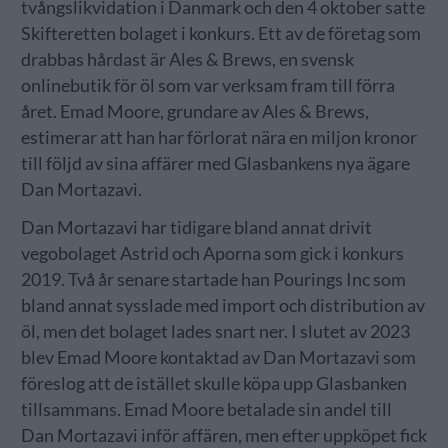
tvångslikvidation i Danmark och den 4 oktober satte
Skifteretten bolaget i konkurs. Ett av de företag som
drabbas hårdast är Ales & Brews, en svensk
onlinebutik för öl som var verksam fram till förra
året. Emad Moore, grundare av Ales & Brews,
estimerar att han har förlorat nära en miljon kronor
till följd av sina affärer med Glasbankens nya ägare
Dan Mortazavi.
Dan Mortazavi har tidigare bland annat drivit
vegobolaget Astrid och Aporna som gick i konkurs
2019. Två år senare startade han Pourings Inc som
bland annat sysslade med import och distribution av
öl, men det bolaget lades snart ner. I slutet av 2023
blev Emad Moore kontaktad av Dan Mortazavi som
föreslog att de istället skulle köpa upp Glasbanken
tillsammans. Emad Moore betalade sin andel till
Dan Mortazavi inför affären, men efter uppköpet fick