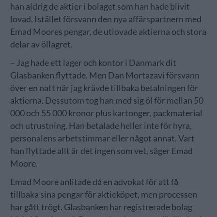
han aldrig de aktier i bolaget som han hade blivit
lovad. Istället försvann den nya affärspartnern med
Emad Moores pengar, de utlovade aktierna och stora
delar av öllagret.
– Jag hade ett lager och kontor i Danmark dit
Glasbanken flyttade. Men Dan Mortazavi försvann
över en natt när jag krävde tillbaka betalningen för
aktierna. Dessutom tog han med sig öl för mellan 50
000 och 55 000 kronor plus kartonger, packmaterial
och utrustning. Han betalade heller inte för hyra,
personalens arbetstimmar eller något annat. Vart
han flyttade allt är det ingen som vet, säger Emad
Moore.
Emad Moore anlitade då en advokat för att få
tillbaka sina pengar för aktieköpet, men processen
har gått trögt. Glasbanken har registrerade bolag