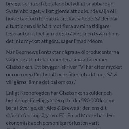
bryggerierna och betalade betydligt snabbare än
Systembolaget, vilket gjorde att de kunde sälja öl i
högre takt och förbättra sitt kassaflöde. Så den här
situationen slår hårt mot flera av mina tidigare
leverantörer. Det är riktigt tråkigt, men tyvärr finns
det inte mycket att göra, säger Emad Moore.
När Beernews kontaktar några av ölproducenterna
väljer de att inte kommentera sina affärer med
Glasbanken. Ett bryggeri skriver ”Vi har efter mycket
om och men fått betalt och säljer inte dit mer. Så vi
vill gärna lämna det bakom oss.”
Enligt Kronofogden har Glasbanken skulder och
betalningsförelägganden på cirka 590 000 kronor
bara i Sverige, där Ales & Brews är den enskilt
största fodringsägaren. För Emad Moore har den
ekonomiska och personliga förlusten varit