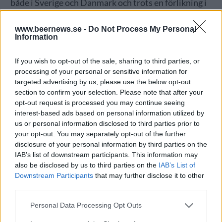
både i Sverige och Danmark och trots en förlikning i
Kristianstad tingsrätt har Emad Moore ännu inte
fått ut några pengar från Glasbanken. Enligt
www.beernews.se -
Do Not Process My Personal
Information
domslutet ska Wallundaborg AB, som äger
Glasbanken i Sverige, betala 149 000 kronor till Ales
If you wish to opt-out of the sale, sharing to third parties, or
& Brews. Första delbetalningen skulle ha gjorts i
processing of your personal or sensitive information for
slutet av september, men det skedde inte.
targeted advertising by us, please use the below opt-out
section to confirm your selection. Please note that after your
Glasbanken var under några år en viktig
opt-out request is processed you may continue seeing
försäljningskanal för många små svenska
interest-based ads based on personal information utilized by
us or personal information disclosed to third parties prior to
hantverksbryggerier, där kunde de nå en nischad och
your opt-out. You may separately opt-out of the further
ölintresserad publik – ofta med produkter som inte
disclosure of your personal information by third parties on the
såldes på Systembolaget. Några av de svenska
IAB’s list of downstream participants. This information may
aktörer som samarbetade med Glasbanken var Apex
also be disclosed by us to third parties on the
IAB’s List of
Brewing, Fermenterarna och Stigbergets Bryggeri,
Downstream Participants
that may further disclose it to other
third parties.
men när Glasbanken fick nya ägare och det uppstod
problem med betalningarna, så valde bryggerierna
Personal Data Processing Opt Outs
att sluta sälja öl till webbshopen.