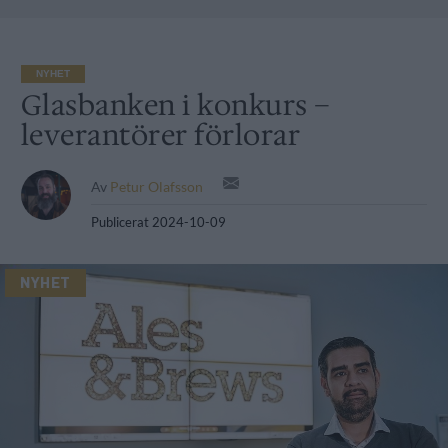
NYHET
Glasbanken i konkurs –
leverantörer förlorar
Av
Petur Olafsson
Publicerat
2024-10-09
NYHET